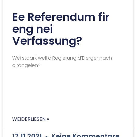
Ee Referendum fir
eng nei
Verfassung?
Wéi staark wëll d’Regierung d’Bierger nach
dirängelen?
WEIDERLIESEN »
17.11.2021
Keine Kommentare