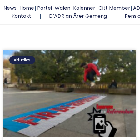
News
Home
Partei
Walen
Kalenner
Gitt Member
AD
Kontakt
D’ADR an Ärer Gemeng
Pensi
Aktuelles