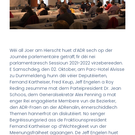
Wéi all Joer am Hierscht huet d’ADR sech op der
Journée parlementaire getraff, fir déi nei
parlamentaresch Sessioun 2021-2022 virzebereeden.
E Samschdeg, den 02. Oktober, am Parc-Hotel Alvisse
zu Dummeldeng, hunn déi véier Deputéierten,
Fernand Kartheiser, Fred Keup, Jeff Engelen a Roy
Reding zesumme mat dem Parteipresident Dr. Jean
Schoos, dem Generalsekretär Alex Penning a mat
enger Rei engagéierte Membere vun de Bezierker,
den ADR-Fraen an der ADRenalin, ënnerschiddlech
Themen hannerfrot an diskutéiert. No senger
Begréissungsried ass de Fraktiounspresident
Fernand Kartheiser op d’Wichtegkeet vun der
Meenungsfräiheet agaangen. De Jeff Engelen huet