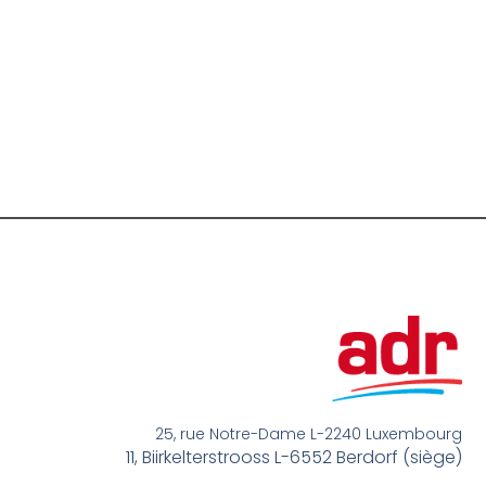
25, rue Notre-Dame L-2240 Luxembourg
11, Biirkelterstrooss L-6552 Berdorf (siège)