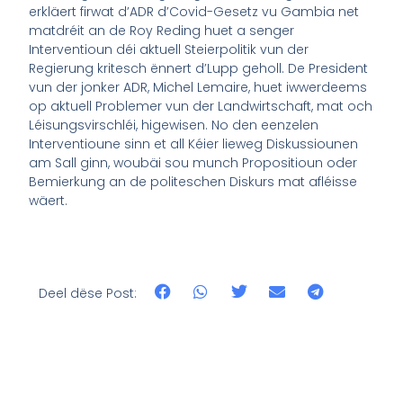
erkläert firwat d’ADR d’Covid-Gesetz vu Gambia net
matdréit an de Roy Reding huet a senger
Interventioun déi aktuell Steierpolitik vun der
Regierung kritesch ënnert d’Lupp geholl. De President
vun der jonker ADR, Michel Lemaire, huet iwwerdeems
op aktuell Problemer vun der Landwirtschaft, mat och
Léisungsvirschléi, higewisen. No den eenzelen
Interventioune sinn et all Kéier lieweg Diskussiounen
am Sall ginn, woubäi sou munch Propositioun oder
Bemierkung an de politeschen Diskurs mat afléisse
wäert.
Deel dëse Post: