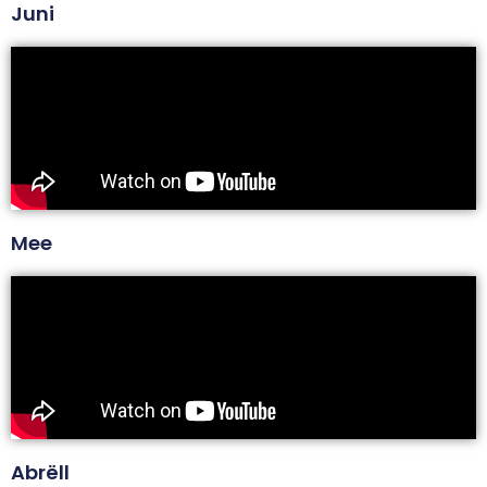
Juni
Mee
Abrëll