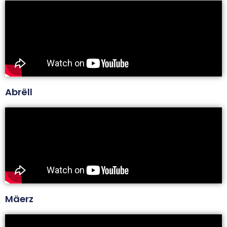
Abrëll
Mäerz