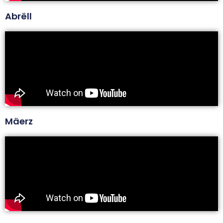
Abrëll
Mäerz