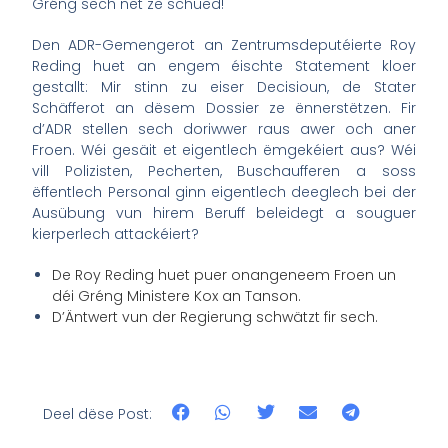
Gréng sech net ze schued!
Den ADR-Gemengerot an Zentrumsdeputéierte Roy
Reding huet an engem éischte Statement kloer
gestallt: Mir stinn zu eiser Decisioun, de Stater
Schäfferot an dësem Dossier ze ënnerstëtzen. Fir
d’ADR stellen sech doriwwer raus awer och aner
Froen. Wéi gesäit et eigentlech ëmgekéiert aus? Wéi
vill Polizisten, Pecherten, Buschaufferen a soss
ëffentlech Personal ginn eigentlech deeglech bei der
Ausübung vun hirem Beruff beleidegt a souguer
kierperlech attackéiert?
De Roy Reding huet puer onangeneem Froen un
déi Gréng Ministere Kox an Tanson.
D’Äntwert vun der Regierung schwätzt fir sech.
Deel dëse Post: