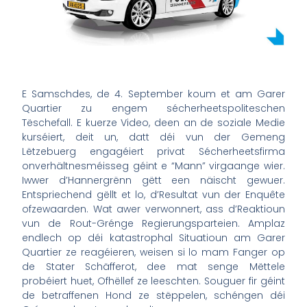
E Samschdes, de 4. September koum et am Garer
Quartier zu engem sécherheetspoliteschen
Tëschefall. E kuerze Video, deen an de soziale Medie
kurséiert, deit un, datt déi vun der Gemeng
Lëtzebuerg engagéiert privat Sécherheetsfirma
onverhältnesméisseg géint e “Mann” virgaange wier.
Iwwer d’Hannergrënn gëtt een näischt gewuer.
Entspriechend gëllt et lo, d’Resultat vun der Enquête
ofzewaarden. Wat awer verwonnert, ass d’Reaktioun
vun de Rout-Grénge Regierungsparteien. Amplaz
endlech op déi katastrophal Situatioun am Garer
Quartier ze reagéieren, weisen si lo mam Fanger op
de Stater Schäfferot, dee mat senge Mëttele
probéiert huet, Ofhëllef ze leeschten. Souguer fir géint
de betraffenen Hond ze stëppelen, schéngen déi