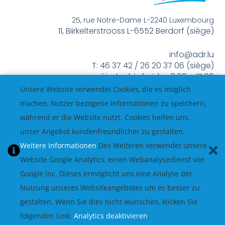
25, rue Notre-Dame L-2240 Luxembourg
11, Biirkelterstrooss L-6552 Berdorf (siège)
info@adr.lu
T: 46 37 42 / 26 20 37 06 (siège)
méindes bis freides 8:00 – 17:00
Unsere Website verwendet Cookies, die es möglich
machen, Nutzer bezogene Informationen zu speichern,
während er die Website nutzt. Cookies helfen uns,
unser Angebot kundenfreundlicher zu gestalten.
Weitere Informationen
Des Weiteren verwendet unsere
Website Google Analytics, einen Webanalysedienst von
Google Inc. Dieses ermöglicht uns eine Analyse der
Nutzung unseres Websiteangebotes um es besser zu
gestalten. Wenn Sie dies nicht wünschen, klicken Sie
folgenden Link.
Analytics deaktivieren
.
© All Rights Reserved.