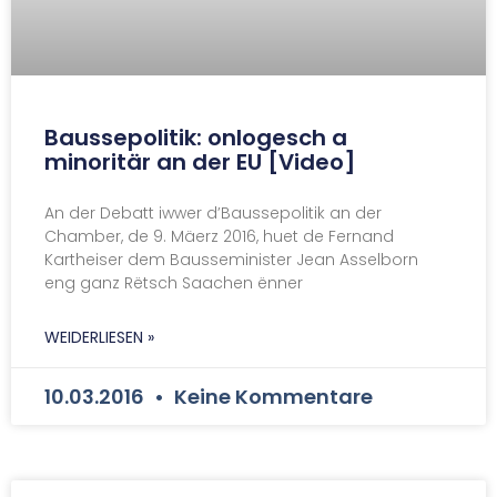
Baussepolitik: onlogesch a
minoritär an der EU [Video]
An der Debatt iwwer d’Baussepolitik an der
Chamber, de 9. Mäerz 2016, huet de Fernand
Kartheiser dem Bausseminister Jean Asselborn
eng ganz Rëtsch Saachen ënner
WEIDERLIESEN »
10.03.2016
Keine Kommentare