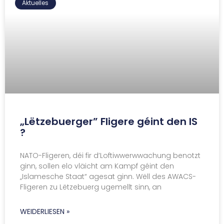
Aktuelles
„Lëtzebuerger” Fligere géint den IS
?
NATO-Fligeren, déi fir d’Loftiwwerwwachung benotzt
ginn, sollen elo vläicht am Kampf géint den
„Islamesche Staat“ agesat ginn. Wëll des AWACS-
Fligeren zu Lëtzebuerg ugemellt sinn, an
WEIDERLIESEN »