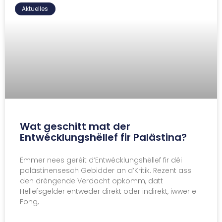
Aktuelles
Wat geschitt mat der
Entwécklungshëllef fir Palästina?
Ëmmer nees geréit d’Entwécklungshëllef fir déi
palästinensesch Gebidder an d’Kritik. Rezent ass
den dréngende Verdacht opkomm, datt
Hëllefsgelder entweder direkt oder indirekt, iwwer e
Fong,