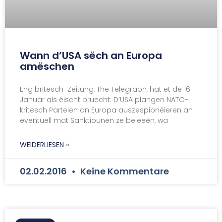
Wann d’USA sëch an Europa
amëschen
Eng britesch Zeitung, The Telegraph, hat et de 16.
Januar als éischt bruecht: D’USA plangen NATO-
kritesch Parteien an Europa auszespionéieren an
eventuell mat Sanktiounen ze beleeën, wa
WEIDERLIESEN »
02.02.2016
Keine Kommentare