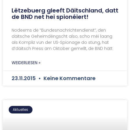
Lëtzebuerg gleeft Däitschland, datt
de BND net hei spionéiert!
Nodeems de “Bundesnachrichtendienst”, den
däitsche Geheimdéngscht also, scho méi laang
als Kompliz vun der US-Spionage do stung, hat
d’däitsch Press am Oktober gemellt, de BND hätt
WEIDERLIESEN »
23.11.2015
Keine Kommentare
Aktuelles