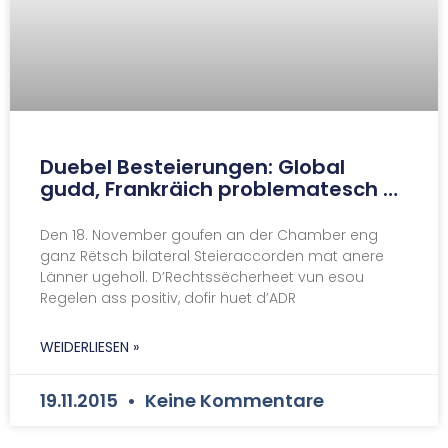
Duebel Besteierungen: Global
gudd, Frankräich problematesch …
Den 18. November goufen an der Chamber eng
ganz Rëtsch bilateral Steieraccorden mat anere
Länner ugeholl. D’Rechtssëcherheet vun esou
Regelen ass positiv, dofir huet d’ADR
WEIDERLIESEN »
19.11.2015
Keine Kommentare