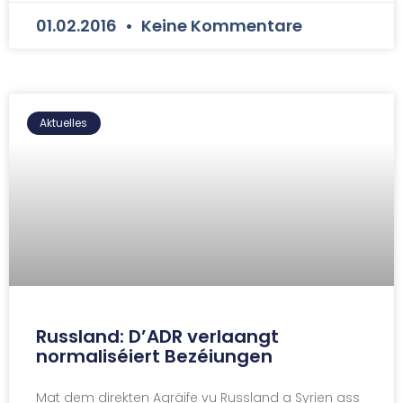
01.02.2016
Keine Kommentare
Aktuelles
Russland: D’ADR verlaangt
normaliséiert Bezéiungen
Mat dem direkten Agräife vu Russland a Syrien ass