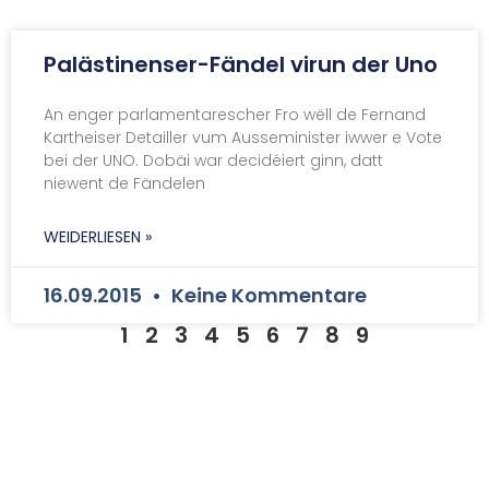
Palästinenser-Fändel virun der Uno
An enger parlamentarescher Fro wëll de Fernand
Kartheiser Detailler vum Ausseminister iwwer e Vote
bei der UNO. Dobäi war decidéiert ginn, datt
niewent de Fändelen
WEIDERLIESEN »
16.09.2015
Keine Kommentare
1
2
3
4
5
6
7
8
9