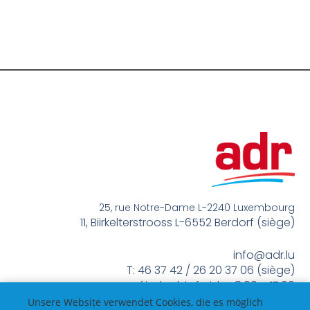
25, rue Notre-Dame L-2240 Luxembourg
11, Biirkelterstrooss L-6552 Berdorf (siège)
info@adr.lu
T: 46 37 42 / 26 20 37 06 (siège)
méindes bis freides 8:00 – 17:00
Unsere Website verwendet Cookies, die es möglich