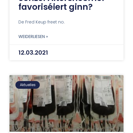
favoriséiert ginn?
De Fred Keup freet no.
WEIDERLIESEN »
12.03.2021
Aktuelles