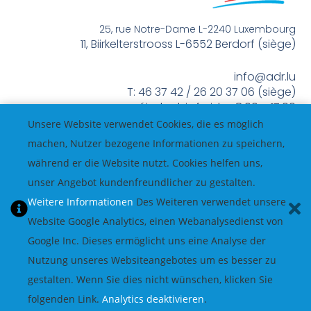
25, rue Notre-Dame L-2240 Luxembourg
11, Biirkelterstrooss L-6552 Berdorf (siège)
info@adr.lu
T: 46 37 42 / 26 20 37 06 (siège)
méindes bis freides 8:00 – 17:00
Unsere Website verwendet Cookies, die es möglich
machen, Nutzer bezogene Informationen zu speichern,
während er die Website nutzt. Cookies helfen uns,
unser Angebot kundenfreundlicher zu gestalten.
Weitere Informationen
Des Weiteren verwendet unsere
Website Google Analytics, einen Webanalysedienst von
Google Inc. Dieses ermöglicht uns eine Analyse der
Nutzung unseres Websiteangebotes um es besser zu
gestalten. Wenn Sie dies nicht wünschen, klicken Sie
folgenden Link.
Analytics deaktivieren
.
© All Rights Reserved.