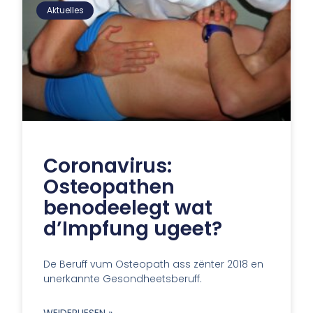
Aktuelles
Coronavirus:
Osteopathen
benodeelegt wat
d’Impfung ugeet?
De Beruff vum Osteopath ass zënter 2018 en
unerkannte Gesondheetsberuff.