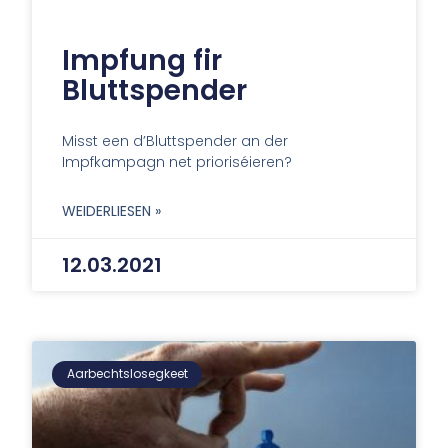
Impfung fir
Bluttspender
Misst een d’Bluttspender an der
Impfkampagn net prioriséieren?
WEIDERLIESEN »
12.03.2021
Aarbechtslosegkeet