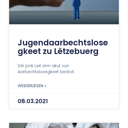
Jugendaarbechtslose
gkeet zu Lëtzebuerg
Déi jonk Leit sinn akut vun
Aarbechtslosegkeet bedrot.
WEIDERLIESEN »
08.03.2021