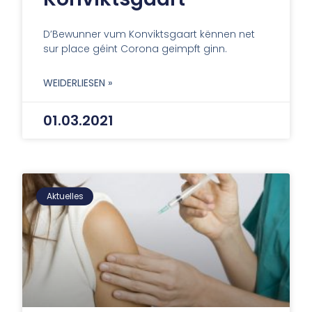
D’Bewunner vum Konviktsgaart kënnen net
sur place géint Corona geimpft ginn.
WEIDERLIESEN »
01.03.2021
Aktuelles