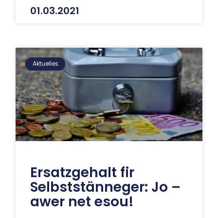
01.03.2021
Aktuelles
Ersatzgehalt fir
Selbststänneger: Jo –
awer net esou!