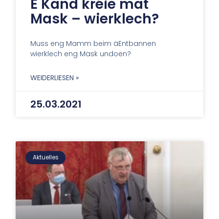
E Kand kréie mat
Mask – wierklech?
Muss eng Mamm beim äEntbannen
wierklech eng Mask undoen?
WEIDERLIESEN »
25.03.2021
Aktuelles