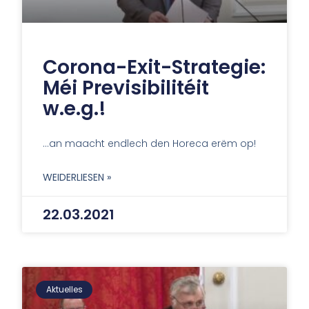
Corona-Exit-Strategie:
Méi Previsibilitéit
w.e.g.!
…an maacht endlech den Horeca erëm op!
WEIDERLIESEN »
22.03.2021
Aktuelles