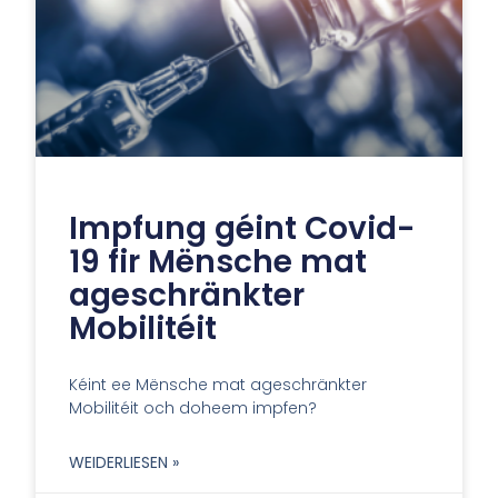
Impfung géint Covid-
19 fir Mënsche mat
ageschränkter
Mobilitéit
Kéint ee Mënsche mat ageschränkter
Mobilitéit och doheem impfen?
WEIDERLIESEN »