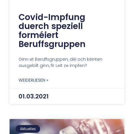
Covid-Impfung
duerch speziell
forméiert
Beruffsgruppen
Ginn et Beruffsgruppen, déi och kéinten
ausgebilt ginn, fir Leit ze impfen?
WEIDERLIESEN »
01.03.2021
Aktuelles