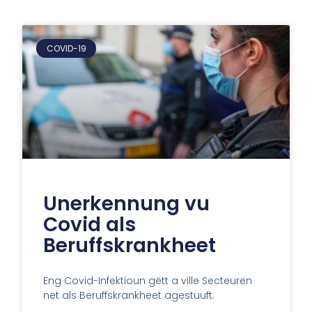
COVID-19
Unerkennung vu
Covid als
Beruffskrankheet
Eng Covid-Infektioun gëtt a ville Secteuren
net als Beruffskrankheet agestuuft.