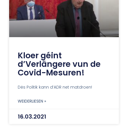
Kloer géint
d’Verlängere vun de
Covid-Mesuren!
Dës Politik kann d’ADR net matdroen!
WEIDERLIESEN »
16.03.2021