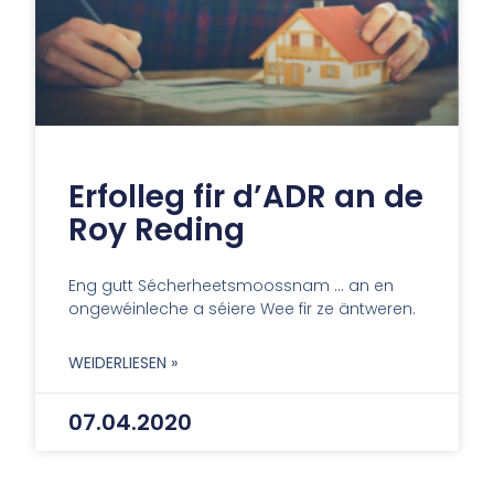
Erfolleg fir d’ADR an de
Roy Reding
Eng gutt Sécherheetsmoossnam … an en
ongewéinleche a séiere Wee fir ze äntweren.
WEIDERLIESEN »
07.04.2020