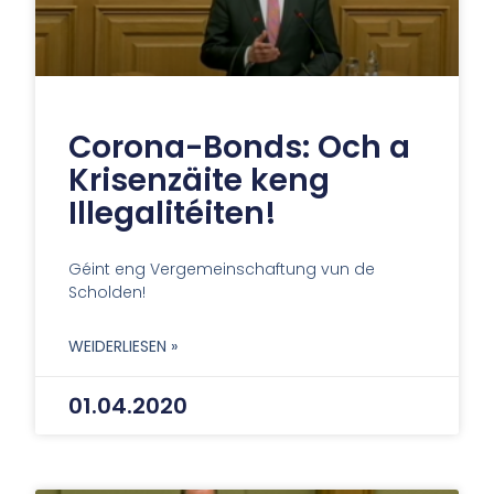
Corona-Bonds: Och a
Krisenzäite keng
Illegalitéiten!
Géint eng Vergemeinschaftung vun de
Scholden!
WEIDERLIESEN »
01.04.2020