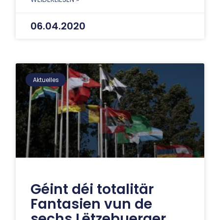
06.04.2020
Aktuelles
Géint déi totalitär
Fantasien vun de
sechs Lëtzebuerger