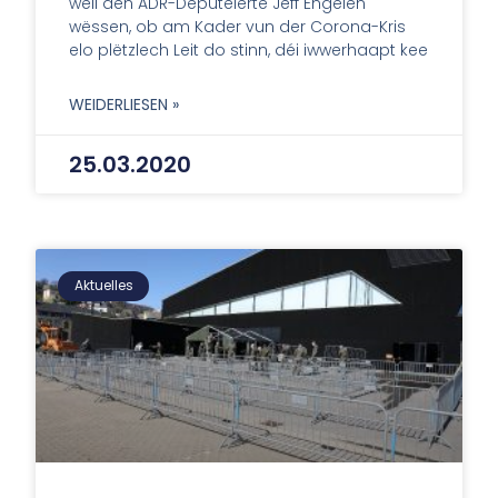
well den ADR-Deputéierte Jeff Engelen
wëssen, ob am Kader vun der Corona-Kris
elo plëtzlech Leit do stinn, déi iwwerhaapt kee
WEIDERLIESEN »
25.03.2020
Aktuelles