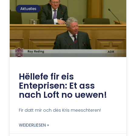
Aktuelles
Hëllefe fir eis
Enteprisen: Et ass
nach Loft no uewen!
Fir datt mir och dës Kris meeschteren!
WEIDERLIESEN »