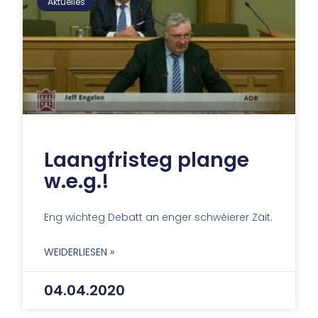
Aktuelles
Laangfristeg plange
w.e.g.!
Eng wichteg Debatt an enger schwéierer Zäit.
WEIDERLIESEN »
04.04.2020