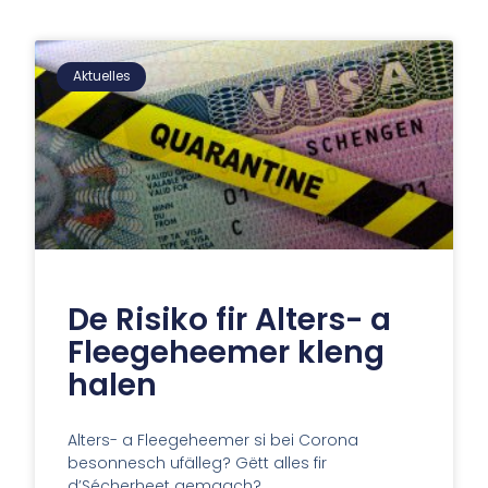
Aktuelles
De Risiko fir Alters- a
Fleegeheemer kleng
halen
Alters- a Fleegeheemer si bei Corona
besonnesch ufälleg? Gëtt alles fir
d’Sécherheet gemaach?