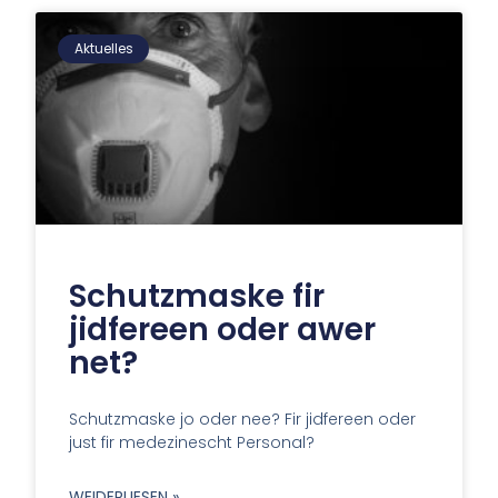
Aktuelles
Schutzmaske fir
jidfereen oder awer
net?
Schutzmaske jo oder nee? Fir jidfereen oder
just fir medezinescht Personal?
WEIDERLIESEN »