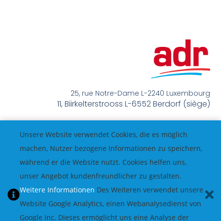
25, rue Notre-Dame L-2240 Luxembourg
11, Biirkelterstrooss L-6552 Berdorf (siège)
info@adr.lu
Unsere Website verwendet Cookies, die es möglich
T: 46 37 42 / 26 20 37 06 (siège)
méindes bis freides 8:00 – 17:00
machen, Nutzer bezogene Informationen zu speichern,
während er die Website nutzt. Cookies helfen uns,
unser Angebot kundenfreundlicher zu gestalten.
Weitere Informationen
Des Weiteren verwendet unsere
Website Google Analytics, einen Webanalysedienst von
Google Inc. Dieses ermöglicht uns eine Analyse der