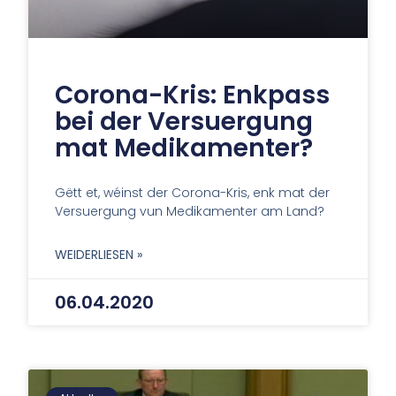
Corona-Kris: Enkpass
bei der Versuergung
mat Medikamenter?
Gëtt et, wéinst der Corona-Kris, enk mat der
Versuergung vun Medikamenter am Land?
WEIDERLIESEN »
06.04.2020