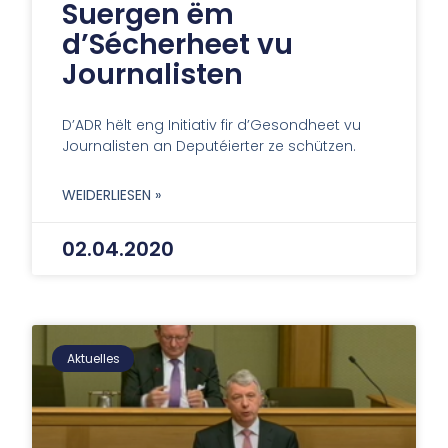
Suergen ëm
d’Sécherheet vu
Journalisten
D’ADR hëlt eng Initiativ fir d’Gesondheet vu
Journalisten an Deputéierter ze schützen.
WEIDERLIESEN »
02.04.2020
Aktuelles