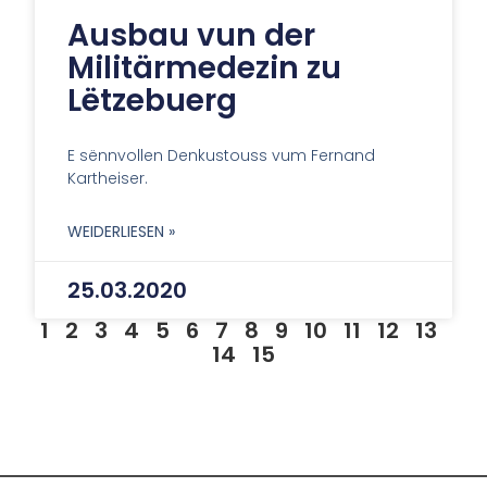
Ausbau vun der
Militärmedezin zu
Lëtzebuerg
E sënnvollen Denkustouss vum Fernand
Kartheiser.
WEIDERLIESEN »
25.03.2020
1
2
3
4
5
6
7
8
9
10
11
12
13
14
15