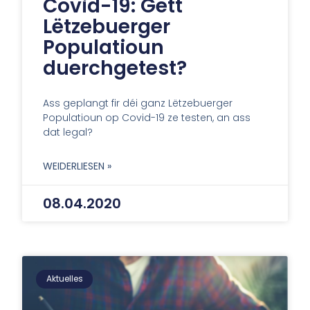
Covid-19: Gëtt
Lëtzebuerger
Populatioun
duerchgetest?
Ass geplangt fir déi ganz Lëtzebuerger
Populatioun op Covid-19 ze testen, an ass
dat legal?
WEIDERLIESEN »
08.04.2020
Aktuelles