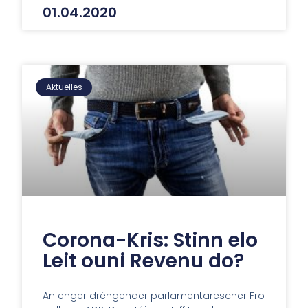
01.04.2020
Aktuelles
Corona-Kris: Stinn elo
Leit ouni Revenu do?
An enger dréngender parlamentarescher Fro