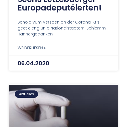
Europadeputéierten!
Schold vum Versoen an der Corona-Kris
geet eleng un d’Nationalstaaten? Schlëmm
Hannergedanken!
WEIDERLIESEN »
06.04.2020
Aktuelles