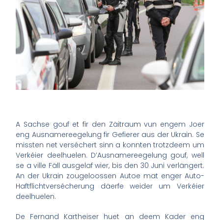
A Sachse gouf et fir den Zäitraum vun engem Joer
eng Ausnamereegelung fir Gefierer aus der Ukrain. Se
missten net verséchert sinn a konnten trotzdeem um
Verkéier deelhuelen. D’Ausnamereegelung gouf, well
se a ville Fäll ausgelaf wier, bis den 30 Juni verlängert.
An der Ukrain zougeloossen Autoe mat enger Auto-
Haftflichtversécherung däerfe weider um Verkéier
deelhuelen.
De Fernand Kartheiser huet an deem Kader eng