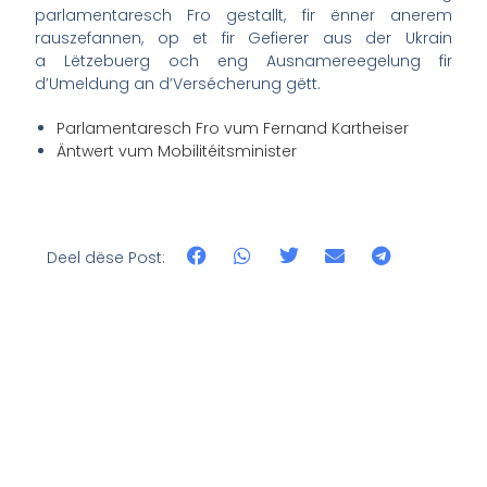
parlamentaresch Fro gestallt, fir ënner anerem
rauszefannen, op et fir Gefierer aus der Ukrain
a Lëtzebuerg och eng Ausnamereegelung fir
d’Umeldung an d’Versécherung gëtt.
Parlamentaresch Fro vum Fernand Kartheiser
Äntwert vum Mobilitéitsminister
Deel dëse Post: