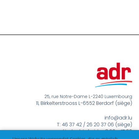
25, rue Notre-Dame L-2240 Luxembourg
11, Biirkelterstrooss L-6552 Berdorf (siège)
info@adr.lu
T: 46 37 42 / 26 20 37 06 (siège)
méindes bis freides 8:00 – 17:00
Unsere Website verwendet Cookies, die es möglich