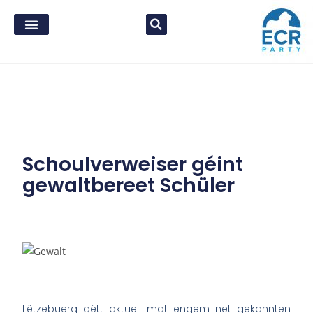
Schoulverweiser géint
gewaltbereet Schüler
Lëtzebuerg gëtt aktuell mat engem net gekannten