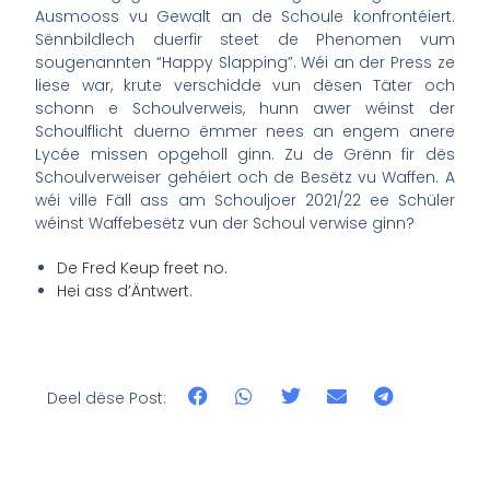
Ausmooss vu Gewalt an de Schoule konfrontéiert.
Sënnbildlech duerfir steet de Phenomen vum
sougenannten “Happy Slapping”. Wéi an der Press ze
liese war, krute verschidde vun dësen Täter och
schonn e Schoulverweis, hunn awer wéinst der
Schoulflicht duerno ëmmer nees an engem anere
Lycée missen opgeholl ginn. Zu de Grënn fir dës
Schoulverweiser gehéiert och de Besëtz vu Waffen. A
wéi ville Fäll ass am Schouljoer 2021/22 ee Schüler
wéinst Waffebesëtz vun der Schoul verwise ginn?
De Fred Keup freet no.
Hei ass d’Äntwert.
Deel dëse Post: