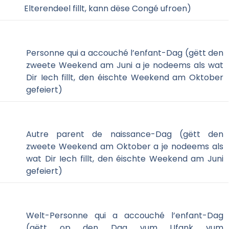
Elterendeel fillt, kann dëse Congé ufroen)
Personne qui a accouché l’enfant-Dag (gëtt den
zweete Weekend am Juni a je nodeems als wat
Dir Iech fillt, den éischte Weekend am Oktober
gefeiert)
Autre parent de naissance-Dag (gëtt den
zweete Weekend am Oktober a je nodeems als
wat Dir Iech fillt, den éischte Weekend am Juni
gefeiert)
Welt-Personne qui a accouché l’enfant-Dag
(gëtt op den Dag vum Ufank vum