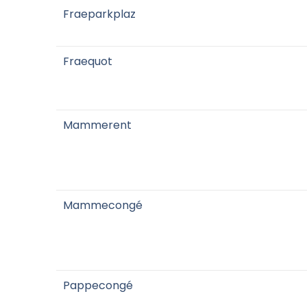
Fraeparkplaz
Fraequot
Mammerent
Mammecongé
Pappecongé