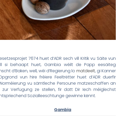
tzesprojet 7674 huet d’ADR sech vill Kritik vu Säite vun
ell si behaapt huet, Gambia wéilt de Papp eesäiteg
nscht d’Baken, well, wéi d’Regierung lo
matdeelt
, gi Kanner
grond vun hire fréiere Feeltrëtter huet d’ADR duerfir
er Norméierung vu sämtleche Persoune matzeschaffen an
 zur Verfügung ze stellen, fir datt Dir Iech méiglechst
ntspriechend Sozialleeschtunge gewinne kënnt.
Gambia