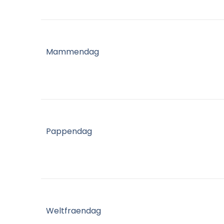
Mammendag
Pappendag
Weltfraendag