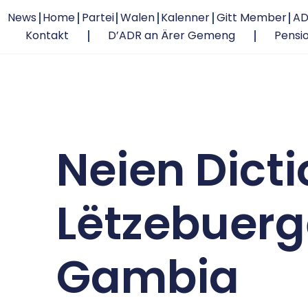
News
Home
Partei
Walen
Kalenner
Gitt Member
AD
Kontakt
D’ADR an Ärer Gemeng
Pensi
Neien Dicti
Lëtzebuerg
Gambia