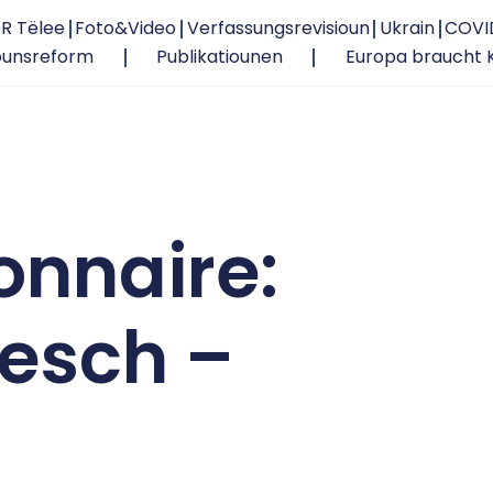
R Tëlee
Foto&Video
Verfassungsrevisioun
Ukrain
COVI
ounsreform
Publikatiounen
Europa braucht 
onnaire:
esch –