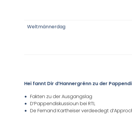
Weltmännerdag
Hei fannt Dir d’Hannergrënn zu der Pappend
Fakten zu der Ausgangslag
D’Pappendiskussioun bei RTL
De Fernand Kartheiser verdeedegt d’Approc