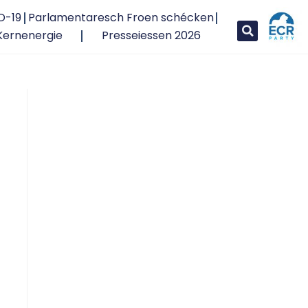
D-19
Parlamentaresch Froen schécken
Kernenergie
Presseiessen 2026