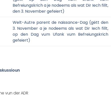
Befreiungskrich a je nodeems als wat Dir Iech fillt,
den 3. November gefeiert)
Welt-Autre parent de naissance-Dag (gëtt den
3. November a je nodeems als wat Dir Iech fillt,
op den Dag vum Ufank vum Befreiungskrich
gefeiert)
iskussioun
he vun der ADR