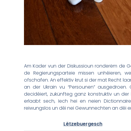
Am Kader vun der Diskussioun ronderëm de Gese
de Regierungsparteie missen unhéieren, w
ofschafen. An effektiv krut si der mat Recht laa
an der Ukrain vu “Persounen” ausgedroen. Op
decidéiert, zukünfteg ganz konstruktiv un d
erlaabt sech, Iech hei en neien Dictionnaire
reiwungslos un déi nei Gewunnechten an déi e
Lëtzebuergesch