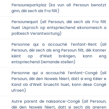
Persouneparkplaz (ka vun all Persoun benotzt
ginn, déi sech als Fra fillt)
Persounequot (all Persoun, déi sech als Fra fillt
huet Usproch op entspriechend ekonomesch a
politesch Verantwortung)
Personne qui a accouché l’enfant-Rent (all
Persoun, déi sech als eng Persoun fillt, déi Kanner
kéint op d’Welt bréngen, kann eng
entspriechend Demande stellen)
Personne qui a accouché l’enfant-Congé (all
Persoun, déi den Noweis féiert, datt si eng Kéier e
Kand ob d’Welt bruecht huet, kann dëse Congé
ufroen)
Autre parent de naissance-Congé (all Persoun,
déi den Noweis féiert, datt si sech als aneren