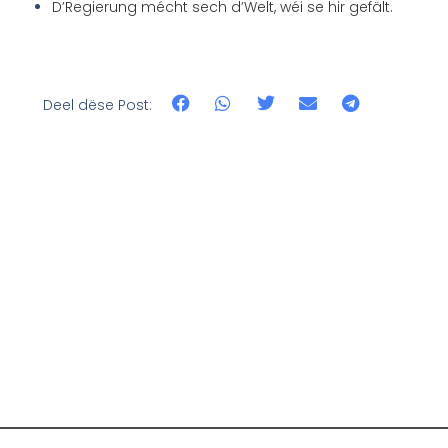
D’Regierung mécht sech d’Welt, wéi se hir gefält.
Deel dëse Post: