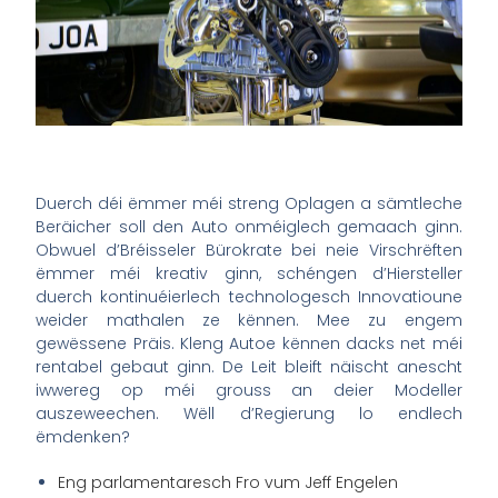
Duerch déi ëmmer méi streng Oplagen a sämtleche
Beräicher soll den Auto onméiglech gemaach ginn.
Obwuel d’Bréisseler Bürokrate bei neie Virschrëften
ëmmer méi kreativ ginn, schéngen d’Hiersteller
duerch kontinuéierlech technologesch Innovatioune
weider mathalen ze kënnen. Mee zu engem
gewëssene Präis. Kleng Autoe kënnen dacks net méi
rentabel gebaut ginn. De Leit bleift näischt anescht
iwwereg op méi grouss an deier Modeller
auszeweechen. Wëll d’Regierung lo endlech
ëmdenken?
Eng parlamentaresch Fro vum Jeff Engelen