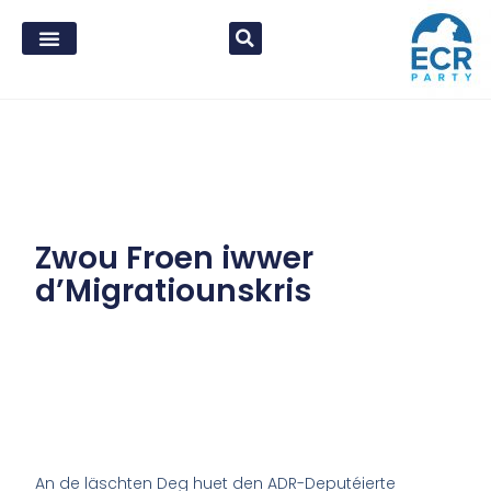
Zwou Froen iwwer
d’Migratiounskris
An de läschten Deg huet den ADR-Deputéierte