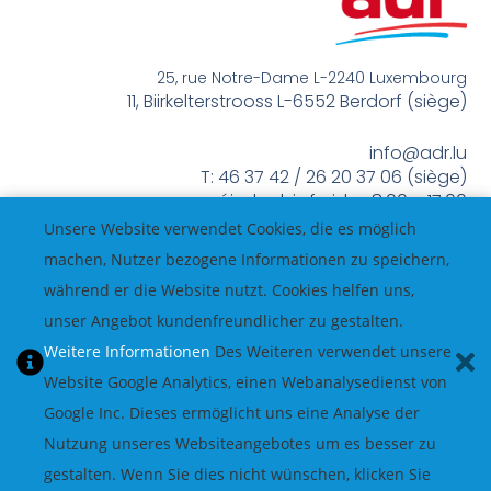
25, rue Notre-Dame L-2240 Luxembourg
11, Biirkelterstrooss L-6552 Berdorf (siège)
info@adr.lu
T: 46 37 42 / 26 20 37 06 (siège)
méindes bis freides 8:00 – 17:00
Unsere Website verwendet Cookies, die es möglich
machen, Nutzer bezogene Informationen zu speichern,
während er die Website nutzt. Cookies helfen uns,
unser Angebot kundenfreundlicher zu gestalten.
Weitere Informationen
Des Weiteren verwendet unsere
Website Google Analytics, einen Webanalysedienst von
Google Inc. Dieses ermöglicht uns eine Analyse der
Nutzung unseres Websiteangebotes um es besser zu
gestalten. Wenn Sie dies nicht wünschen, klicken Sie