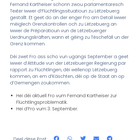
Fernand Kartheiser schonn zwou parlamentaresch
Texter iwwer d’Flüchtlingssituatioun zu Lëtzebuerg
gestallt. Et geet do an der enger Fro am Detail iwwer
méiglech Grenzkontrollen och zu Lëtzebuerg an
iwwer de Préparatioun vun de Lëtzebuerger
Uerdnungskräften, wann et géing zu Tëschefäll un der
Grenz kommen.
Déi zwet Fro ass scho vun ugangs September a geet
iwwer d’Attitude vun der Lëtzebuerger Regierung par
rapport zu Flüchtlingen, déi wëllenop Lëtzebuerg
kommen, an em d’Käschten, déi op de Staat an op
d’Gemengen zoukommen.
Hei déi aktuell Fro vum Fernand Kartheiser zur
Flüchtlingsproblematik.
Hei d’Fro vum 3. September.
Deel dëse Post: