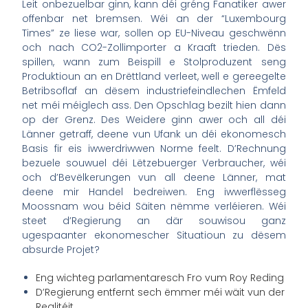
Leit onbezuelbar ginn, kann déi gréng Fanatiker awer
offenbar net bremsen. Wéi an der “Luxembourg
Times” ze liese war, sollen op EU-Niveau geschwënn
och nach CO2-Zollimporter a Kraaft trieden. Dës
spillen, wann zum Beispill e Stolproduzent seng
Produktioun an en Drëttland verleet, well e gereegelte
Betribsoflaf an dësem industriefeindlechen Ëmfeld
net méi méiglech ass. Den Opschlag bezilt
hien
dann
op der Grenz. Des Weidere ginn awer och all déi
Länner getraff, deene vun Ufank un déi ekonomesch
Basis fir eis iwwerdriwwen Norme feelt. D’Rechnung
bezuele souwuel déi Lëtzebuerger Verbraucher, wéi
och d’Bevëlkerungen vun all deene Länner, mat
deene mir Handel bedreiwen. Eng iwwerflësseg
Moossnam wou béid Säiten nëmme verléieren. Wéi
steet d’Regierung an där souwisou ganz
ugespaanter ekonomescher Situatioun zu dësem
absurde Projet?
Eng wichteg parlamentaresch Fro vum Roy Reding
D’Regierung entfernt sech ëmmer méi wäit vun der
Realitéit.