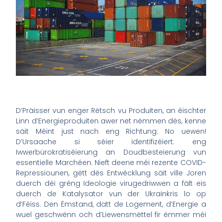
D’Präisser vun enger Rëtsch vu Produiten, an éischter
Linn d’Energieproduiten awer net nëmmen dës, kenne
säit Méint just nach eng Richtung: No uewen!
D’Ursaache si séier identifizéiert: eng
Iwwerbürokratiséierung an Doudbesteierung vun
essentielle Marchéen. Nieft deene méi rezente COVID-
Repressiounen, gëtt dës Entwécklung säit ville Joren
duerch déi gréng Ideologie virugedriwwen a fält eis
duerch de Katalysator vun der Ukrainkris lo op
d’Féiss. Den Ëmstand, datt de Logement, d’Energie a
wuel geschwënn och d’Liewensmëttel fir ëmmer méi