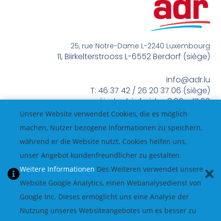
25, rue Notre-Dame L-2240 Luxembourg
11, Biirkelterstrooss L-6552 Berdorf (siège)
info@adr.lu
T: 46 37 42 / 26 20 37 06 (siège)
méindes bis freides 8:00 – 17:00
Unsere Website verwendet Cookies, die es möglich
machen, Nutzer bezogene Informationen zu speichern,
während er die Website nutzt. Cookies helfen uns,
unser Angebot kundenfreundlicher zu gestalten.
Weitere Informationen
Des Weiteren verwendet unsere
Website Google Analytics, einen Webanalysedienst von
Google Inc. Dieses ermöglicht uns eine Analyse der
Nutzung unseres Websiteangebotes um es besser zu