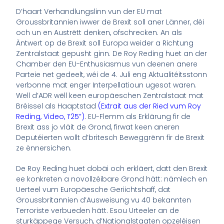
D’haart Verhandlungslinn vun der EU mat
Groussbritannien iwwer de Brexit soll aner Länner, déi
och un en Austrëtt denken, ofschrecken. An als
Äntwert op de Brexit soll Europa weider a Richtung
Zentralstaat gepusht ginn. De Roy Reding huet an der
Chamber den EU-Enthusiasmus vun deenen anere
Parteie net gedeelt, wéi de 4. Juli eng Aktualitéitsstonn
verbonne mat enger Interpellatioun ugesot waren.
Well d’ADR wëll keen europäeschen Zentralstaat mat
Bréissel als Haaptstad
(Extrait aus der Ried vum Roy
Reding, Video, 1’25”)
. EU-Flemm als Erklärung fir de
Brexit ass jo vläit de Grond, firwat keen aneren
Deputéierten wollt d’britesch Beweggrënn fir de Brexit
ze ënnersichen.
De Roy Reding huet dobäi och erkläert, datt den Brexit
ee konkreten a novollzéibare Grond hätt: nämlech en
Uerteel vum Europäesche Geriichtshaff, dat
Groussbritannien d’Ausweisung vu 40 bekannten
Terroriste verbueden hätt. Esou Urteeler an de
sturkäppege Versuch, d’Nationalstaaten opzeléisen