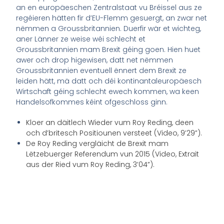
an en europäeschen Zentralstaat vu Bréissel aus ze
regéieren hätten fir d’EU-Flemm gesuergt, an zwar net
nëmmen a Groussbritannien. Duerfir wär et wichteg,
aner Länner ze weise wéi schlecht et
Groussbritannien mam Brexit géing goen. Hien huet
awer och drop higewisen, datt net nëmmen
Groussbritannien eventuell ënnert dem Brexit ze
leiden hätt, mä datt och déi kontinantaleuropäesch
Wirtschaft géing schlecht ewech kommen, wa keen
Handelsofkommes kéint ofgeschloss ginn.
Kloer an däitlech Wieder vum Roy Reding, deen
och d’britesch Positiounen versteet (Video, 9’29”).
De Roy Reding vergläicht de Brexit mam
Lëtzebuerger Referendum vun 2015 (Video, Extrait
aus der Ried vum Roy Reding, 3’04”).