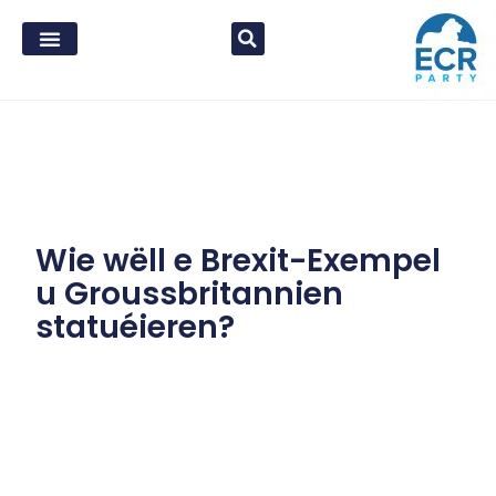
Wie wëll e Brexit-Exempel
u Groussbritannien
statuéieren?