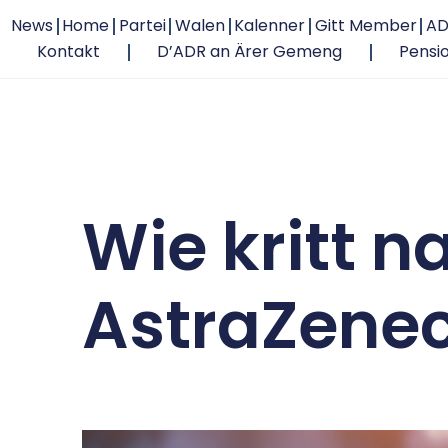
News
Home
Partei
Walen
Kalenner
Gitt Member
AD
Kontakt
D’ADR an Ärer Gemeng
Pensi
Wie kritt n
AstraZene