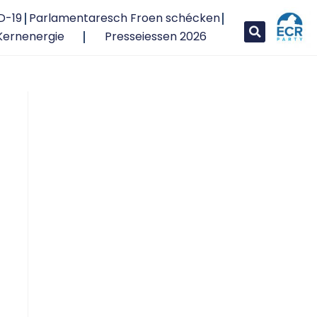
D-19
Parlamentaresch Froen schécken
Kernenergie
Presseiessen 2026