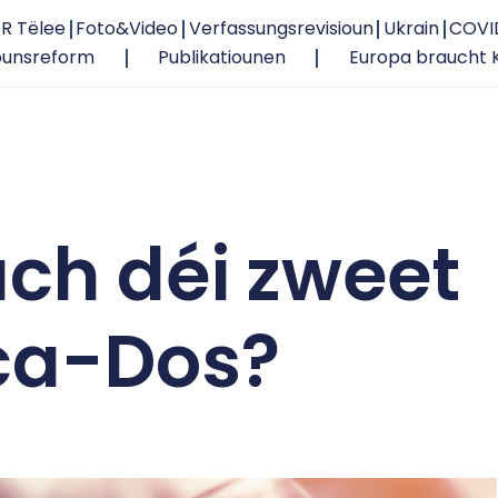
R Tëlee
Foto&Video
Verfassungsrevisioun
Ukrain
COVI
ounsreform
Publikatiounen
Europa braucht 
ach déi zweet
ca-Dos?