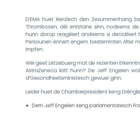
D’EMA huet kierzlech den Zesummenhang be
Thrombosen, déi entstane sinn, nodeems de L
hunn dorop reagéiert andeems si decidéiert 
Persounen ënnert engem bestëmmten Alter ma
impfen.
Wéi geet Lëtzebuerg mat de rezenten Erkenntne
AstraZeneca kritt hunn? De Jeff Engelen wo
d’Gesondheetsministesch gewuer ginn.
Leider huet de Chamberpresident keng Dréngle
Dem Jeff Engelen seng parlamentaresch Fro