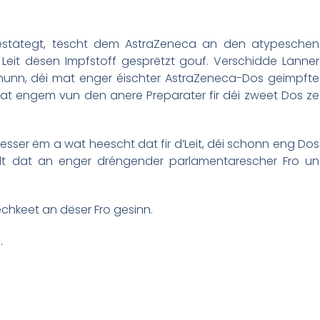
stätegt, tëscht dem AstraZeneca an den atypeschen
eit dësen Impfstoff gesprëtzt gouf. Verschidde Länner
hunn, déi mat enger éischter AstraZeneca-Dos geimpfte
t engem vun den anere Preparater fir déi zweet Dos ze
sser ëm a wat heescht dat fir d’Leit, déi schonn eng Dos
llt dat an enger dréngender parlamentarescher Fro un
chkeet an dëser Fro gesinn.
.