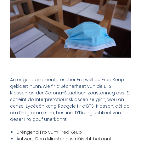
An enger parlamentarescher Fro wëll de Fred Keup
gekläert hunn, wie fir d’Sécherheet vun de BTS-
Klassen an der Corona-Situatioun zoustänneg ass. Et
schéint do Interpretatiounsklassen ze ginn, wou an
eenzel Lycéeën keng Reegele fir d’BTS-Klassen, déi do
am Programm sinn, bestinn. D’Drénglechkeet vun
dëser Fro gouf unerkannt.
Dréngend Fro vum Fred Keup
Ä
ntwert: Dem Minister ass näischt bekannt…