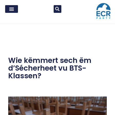
Wie këmmert sech ëm
d’Sécherheet vu BTS-
Klassen?