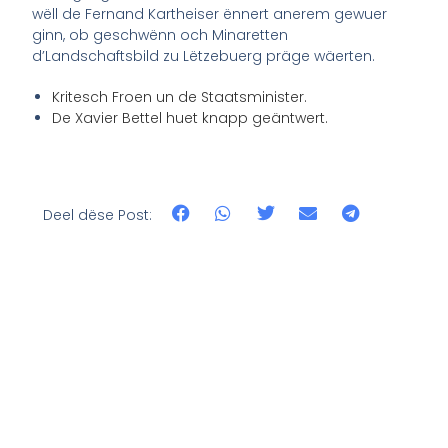
wëll de Fernand Kartheiser ënnert anerem gewuer
ginn, ob geschwënn och Minaretten
d’Landschaftsbild zu Lëtzebuerg präge wäerten.
Kritesch Froen un de Staatsminister.
De Xavier Bettel huet knapp geäntwert.
Deel dëse Post: