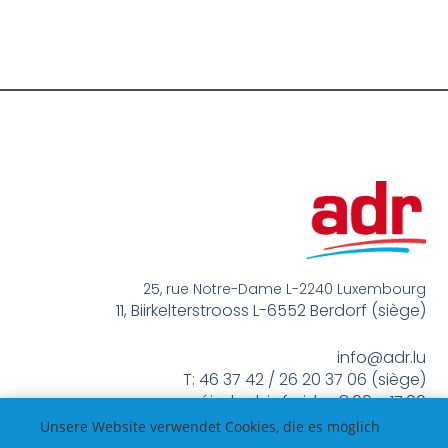
25, rue Notre-Dame L-2240 Luxembourg
11, Biirkelterstrooss L-6552 Berdorf (siège)
info@adr.lu
T: 46 37 42 / 26 20 37 06 (siège)
méindes bis freides 8:00 – 17:00
Unsere Website verwendet Cookies, die es möglich