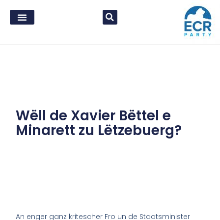
Wëll de Xavier Bëttel e
Minarett zu Lëtzebuerg?
An enger ganz kritescher Fro un de Staatsminister