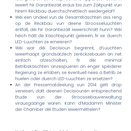
iwwert hir Garantiezäit eraus bis zum Zäitpunkt vun
hirem Réckbau duerchschnëttlech weidergelaf?
Wéi een Undeel vun de Gesamtkäschten ass reng
op de Réckbau vun deene Stroosseluuchten
entfall, déi hir Garantiezäit iwwerschratt hunn? Wéi
héich hätt de Käschtepunkt geleeën, fir se duerch
LED-Luuchten ze erneieren?
Wéi war déi Decisioun begrënnt, d’Luuchten
iwwerhaapt grondsätzlech zeréckzebauen an net
einfach ofzeschalten, fir déi minimal
Betribskäschten anzespueren an enger spéiderer
Regierung ze erlaben, se eventuell nees a Betrib ze
huelen oder duerch LED-Luuchten ze ersetzen?
An der Pressematdeelung vun 2014 gëtt drop
verwisen, datt deenen Decisiounen entspriechend
Etude vun der Stroossebauverwaltung
virausgaange waren. Kann d’Madamm Minister
der Chamber déi Etuden iwwermëttelen?