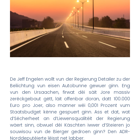
De Jeff Engelen wollt vun der Regierung Detailer zu der
Beliichtung vun eisen Autobunne gewuer ginn. Eng
vun den Ursaachen, firwat déi säit Jore massiv
zeréckgebaut gëtt, läit offenbar doran, datt 100.000
Euro pro Joer, also manner wéi 0,001 Prozent vum
Staatsbudget kënne gespuert ginn. Ass et dat, wat
d’Sécherheet an d’Liewensqualitéit der Regierung
wäert sinn, obwuel déi Käschten iwwer d’Steieren jo
souwisou vun de Bierger gedroen ginn? Den ADR-
Norddeputéierte léisst net labber: