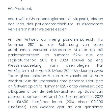
Här President,
esou wéi d’Chambersreglement et virgesäit, bieden
ech Iech, dës parlamentaresch Fro un d’Madamm
Verkéiersminister weiderzeleeden.
An der Äntwert op meng parlamentaresch Fro
Nummer 2101 no der Beliichtung vun eisen
Autobunnen, verweist d’Madamm Minister op déi
parlamentaresch Fro Nummer 6257 aus der
Legislaturperiod 2018 bis 2023 souwéi op eng
Pressematdeelung vum deemolegen Här
Verkéiersminister vum 3. Mäerz 2014. An deenen zwee
Texter gi verschidden Zuelen zum Käschtepunkt vum
Réckbau vun de Stroosseluuchte genannt. Esou gëtt
an Äntwert op d’Fro Nummer 6257 drop verwisen, datt
d’Erspuernis bei de Betribskäschten op Basis vun
deenen deemools extrem héije Stroumpräisser, 2022
bei 131.500 Euro/Joer louch (2014 circa 100.000
Euro/Joer). Des Weidere gëtt an där genannter