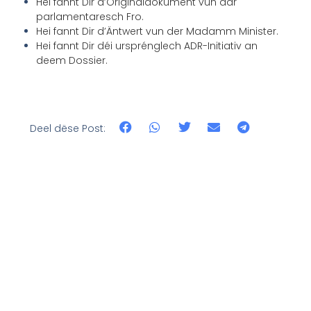
Hei fannt Dir d’Originaldokument vun där
parlamentaresch Fro.
Hei fannt Dir d’Äntwert vun der Madamm Minister.
Hei fannt Dir déi ursprénglech ADR-Initiativ an
deem Dossier.
Deel dëse Post: