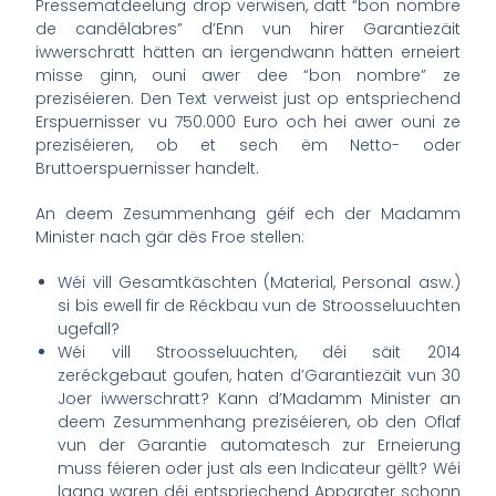
Pressematdeelung drop verwisen, datt “bon nombre
de candélabres” d’Enn vun hirer Garantiezäit
iwwerschratt hätten an iergendwann hätten erneiert
misse ginn, ouni awer dee “bon nombre” ze
preziséieren. Den Text verweist just op entspriechend
Erspuernisser vu 750.000 Euro och hei awer ouni ze
preziséieren, ob et sech ëm Netto- oder
Bruttoerspuernisser handelt.
An deem Zesummenhang géif ech der Madamm
Minister nach gär dës Froe stellen:
Wéi vill Gesamtkäschten (Material, Personal asw.)
si bis ewell fir de Réckbau vun de Stroosseluuchten
ugefall?
Wéi vill Stroosseluuchten, déi säit 2014
zeréckgebaut goufen, haten d’Garantiezäit vun 30
Joer iwwerschratt? Kann d’Madamm Minister an
deem Zesummenhang preziséieren, ob den Oflaf
vun der Garantie automatesch zur Erneierung
muss féieren oder just als een Indicateur gëllt? Wéi
laang waren déi entspriechend Apparater schonn