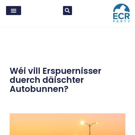
Wéi vill Erspuernisser
duerch däischter
Autobunnen?