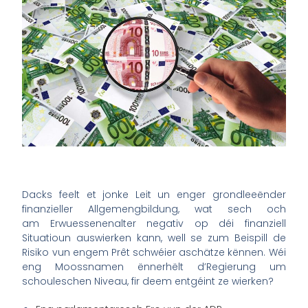
Dacks feelt et jonke Leit un enger grondleeënder
finanzieller Allgemengbildung, wat sech och
am Erwuessenenalter negativ op déi finanziell
Situatioun
auswierken
kann, well se zum Beispill de
Risiko vun engem Prêt schwéier aschätze kënnen. Wéi
eng Moossnamen ënnerhëlt d’Regierung um
schouleschen Niveau, fir deem entgéint ze wierken?