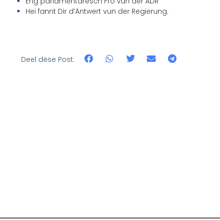
Eng parlamentaresch Fro vun der ADR
Hei fannt Dir d’Äntwert vun der Regierung.
Deel dëse Post: