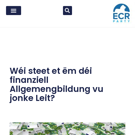
Wéi steet et ëm déi
finanziell
Allgemengbildung vu
jonke Leit?