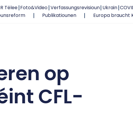
R Tëlee
Foto&Video
Verfassungsrevisioun
Ukrain
COVI
ounsreform
Publikatiounen
Europa braucht 
eren op
éint CFL-