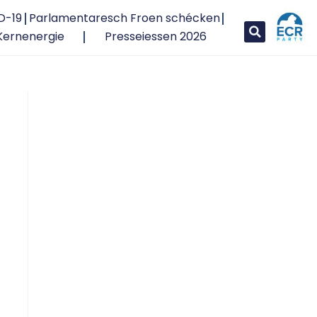
D-19
Parlamentaresch Froen schécken
Kernenergie
Presseiessen 2026