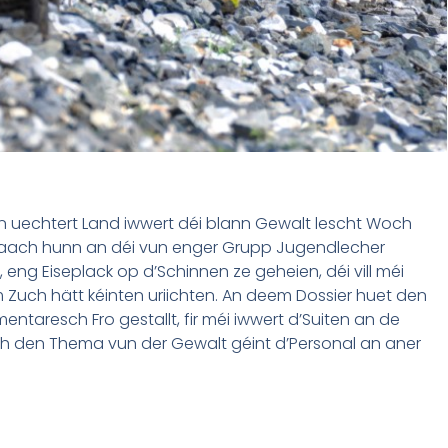
en uechtert Land iwwert déi blann Gewalt lescht Woch
 gemaach hunn an déi vun enger Grupp Jugendlecher
 eng Eiseplack op d’Schinnen ze geheien, déi vill méi
uch hätt kéinten uriichten. An deem Dossier huet den
ntaresch Fro gestallt, fir méi iwwert d’Suiten an de
ch den Thema vun der Gewalt géint d’Personal an aner