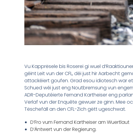
Vu Kapprësele bis Roserei gi wuel d’Raaktioun
géint Leit vun der CFL, déi just hir Aarbecht
attackéiert goufen. Grad esou idiotesch war et,
Schued wéi just eng Noutbremsung vun engem Z
ADR-Deputéierte Fernand Kartheiser eng parlame
Verlaf vun der Enquête gewuer ze ginn. Mee o
Tëschefäll an den CFL-Zich gëtt ugeschwat.
D’Fro vum Fernand Kartheiser am Wuertlaut
D’Äntwert vun der Regierung.