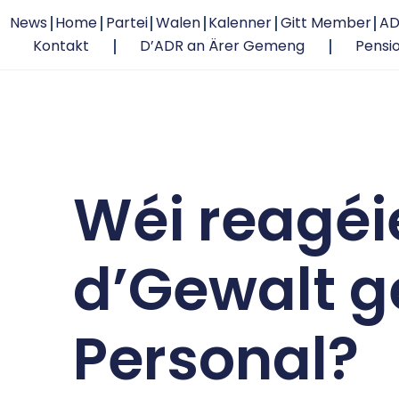
News
Home
Partei
Walen
Kalenner
Gitt Member
AD
Kontakt
D’ADR an Ärer Gemeng
Pensi
Wéi reagéi
d’Gewalt g
Personal?