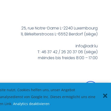
25, rue Notre-Dame L-2240 Luxembourg
11, Biirkelterstrooss L-6552 Berdorf (siège)
info@adr.lu
T: 46 37 42 / 26 20 37 06 (siège)
méindes bis freides 8:00 – 17:00
te nutzt. Cookies helfen uns, unser Angebot
nalysedienst von Google Inc. Dieses ermöglicht uns eine
en Link.
Analytics deaktivieren
.