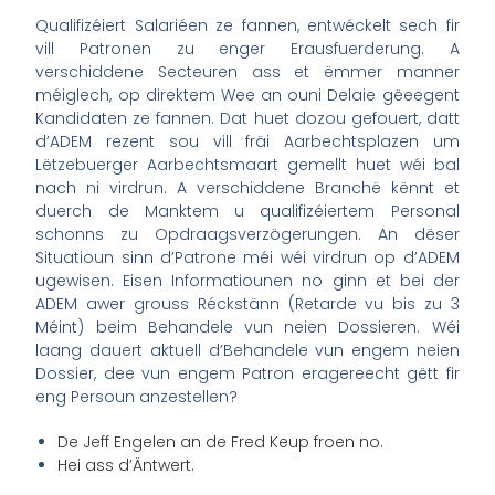
Qualifizéiert Salariéen ze fannen, entwéckelt sech fir
vill Patronen zu enger Erausfuerderung. A
verschiddene Secteuren ass et ëmmer manner
méiglech, op direktem Wee an ouni Delaie gëeegent
Kandidaten ze fannen. Dat huet dozou gefouert, datt
d’ADEM rezent sou vill fräi Aarbechtsplazen um
Lëtzebuerger Aarbechtsmaart gemellt huet wéi bal
nach ni virdrun. A verschiddene Branchë kënnt et
duerch de Manktem u qualifizéiertem Personal
schonns zu Opdraagsverzögerungen. An dëser
Situatioun sinn d’Patrone méi wéi virdrun op d’ADEM
ugewisen. Eisen Informatiounen no ginn et bei der
ADEM awer grouss Réckstänn (Retarde vu bis zu 3
Méint) beim Behandele vun neien Dossieren. Wéi
laang dauert aktuell d’Behandele vun engem neien
Dossier, dee vun engem Patron eragereecht gëtt fir
eng Persoun anzestellen?
De Jeff Engelen an de Fred Keup froen no.
Hei ass d’Äntwert.