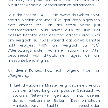
ech Iech, dës parlamentaresch Fro un d’Madamm
Minister fir Medien a Connectivitéit weiderzeleeden.
Laut der neitster STATEC-Etüd iwwert de Gebrauch vu
soziale Medien am Joer 2025 gëtt drop higewisen,
datt ëmmer méi Leit déi sozial Medie just
consomméieren, ouni selwer aktiv ze sinn. Dat
passiivt Benotze geet deemno däitlech erop (57%
am Verglach zu 45%), wärend dat aktiivt Benotze
liicht erofgeet (40% am Verglach zu 43%).
D’Benotzungsmuster variéiere staark no Alter,
besonnesch wat d’Plattformen ugeet, déi am
meeschte benotzt ginn.
An deem Kontext hätt ech follgend Froen un
d’Regierung:
Huet d’Madamm Minister eng detailléiert Analys
vun der Entwécklung vum passive Gebrauch vu
sozialen Netzwierker gemaach mat deenen
domat verbonnene Risiken (Desinformatioun,
Manipulatioun, Sucht) fir verschidden