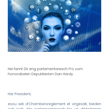
Hei fannt Dir eng parlamentaresch Fro vum
honorabelen Deputéierten Dan Hardy.
Här President,
esou wéi d’Chambersreglement et virgesäit, bieden