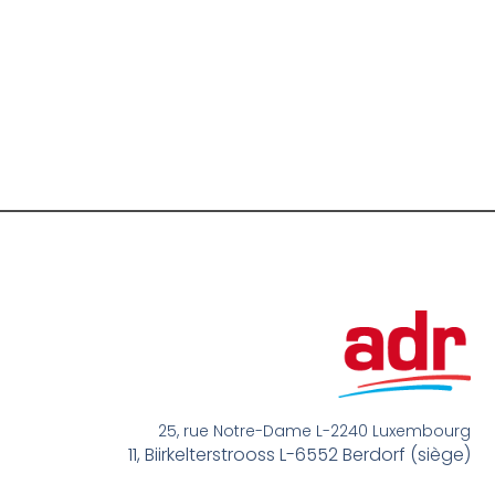
25, rue Notre-Dame L-2240 Luxembourg
11, Biirkelterstrooss L-6552 Berdorf (siège)