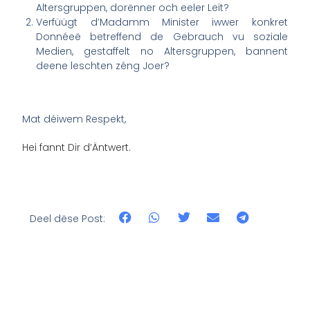
Altersgruppen, dorënner och eeler Leit?
Verfüügt d’Madamm Minister iwwer konkret
Donnéeë betreffend de Gebrauch vu soziale
Medien, gestaffelt no Altersgruppen, bannent
deene leschten zéng Joer?
Mat déiwem Respekt,
Hei fannt Dir d’Äntwert.
Deel dëse Post: