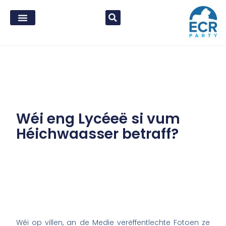
Wéi eng Lycéeë si vum
Héichwaasser betraff?
Wéi op villen, an de Medie verëffentlechte Fotoen ze