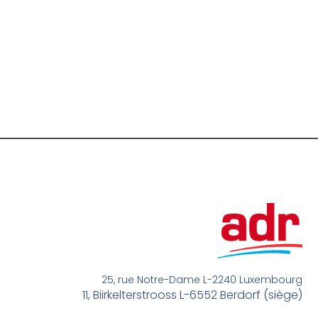
25, rue Notre-Dame L-2240 Luxembourg
11, Biirkelterstrooss L-6552 Berdorf (siège)