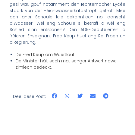
gesi war, gouf notamment den Iechternacher Lycée
staark vun der Héichwaasserkatastroph getraff. Mee
och aner Schoule leie bekanntlech no laanscht
d’Waasser. Wéi eng Schoule si betraff a wéi eng
Schied sinn entstanen? Den ADR-Deputéierten a
fréieren Enseignant Fred Keup huet eng Rei Froen un
d’Regierung.
De Fred Keup am Wuertlaut
De Minister hält sech mat senger Äntwert nawell
zimlech bedeckt.
Deel dëse Post: