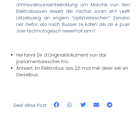
d’Innovatiounsentwécklung um Marché vun den
Elektrobussen iwwert déi nächst Joren an? Leeft
Lëtzebuerg an engem “optimisteschen” Zenario
net Gefor, elo nach Busser ze kafen déi an e puer
Joer technologesch iwwerholl sinn?
Hei fannt Dir d’Originaldokument vun där
parlamentarescher Fro.
Äntwert: En Elektrobus ass 2,5 mol méi deier wéi en
Dieselbus.
Deel dëse Post: