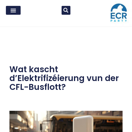
Wat kascht
d’Elektrifizéierung vun der
CFL-Busflott?