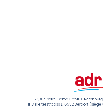
25, rue Notre-Dame L-2240 Luxembourg
11, Biirkelterstrooss L-6552 Berdorf (siège)