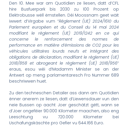
Den 10. Mee war am Quotidien ze liesen, datt d’CFL
hire Busfuerpark bis 2030 zu 100 Prozent op
Elektrobusse wëll ëmstellen. Déi Moossnam geet wäit
iwwert d’Virgabe vum “
Règlement (UE) 2024/1610 du
Parlement européen et du Conseil du 14 mai 2024
modifiant le règlement (UE) 2019/1242 en ce qui
concerne le renforcement des normes de
performance en matière d’émissions de CO2 pour les
véhicules utilitaires lourds neufs et intégrant des
obligations de déclaration, modifiant le règlement (UE)
2018/858 et abrogeant le règlement (UE) 2018/956
”
eraus, esou wéi d’Madamm Minister se an der
Äntwert op meng parlamentaresch Fro Nummer 689
beschriwwen huet.
Zu den techneschen Detailer ass dann am Quotidien
ënner anerem ze liesen, datt d’Liewensdauer vun den
neie Bussen op aacht Joer geschätzt gëtt, wann se
d’Joer ongeféier 90.000 Kilometer maachen, also eng
Leeschtung vu 720.000 Kilometer bei
Uschafungskäschte pro Gefier vu 644.166 Euro.