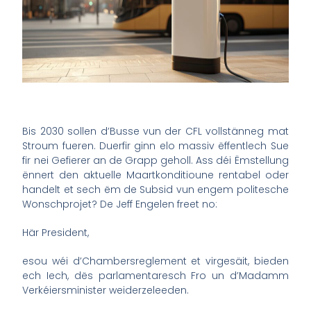
Bis 2030 sollen d’Busse vun der CFL vollstänneg mat
Stroum fueren. Duerfir ginn elo massiv ëffentlech Sue
fir nei Gefierer an de Grapp geholl. Ass déi Ëmstellung
ënnert den aktuelle Maartkonditioune rentabel oder
handelt et sech ëm de Subsid vun engem politesche
Wonschprojet? De Jeff Engelen freet no:
Här President,
esou wéi d’Chambersreglement et virgesäit, bieden
ech Iech, dës parlamentaresch Fro un d’Madamm
Verkéiersminister weiderzeleeden.