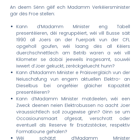
An deem Sënn géif ech Madamm Verkéiersminister
gär dës Froe stellen:
Kann d’Madamm Minister eng Tabell
presentéieren, déi regruppéiert, wéi vill Busse säit
1990 all Joers an der Fuerpark vun der CFL
opgeholl goufen, wéi laang dës all Kéiers
duerchschnëttlech am Betrib waren a wéi vill
Kilometer se dobäi jeeweils insgesamt, souwéi
iwwert d’Joer gekuckt, zeréckgeluecht hunn?
Kann d’Madamm Minister e Präisvergläich vun der
Neiuschafung vun engem aktuellen Elektro- an
Dieselbus bei ongeféier gläicher Kapazitéit
presentéieren?
Kann d’Madamm Minister matdeelen, wéi een
Zweck deenen neien Elektrobussen no aacht Joer
viraussichtlech soll zougewise ginn? Ginn se um
Occasiounsmaart ofgesat, verschrott oder
eventuell als Reserve fir Ersatzstécker, respektiv
Formatioune gehalen?
Wéi schätzt d’Madamm Minister