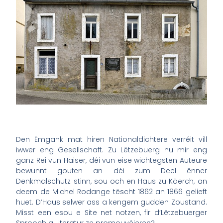
Den Ëmgank mat hiren Nationaldichtere verréit vill
iwwer eng Gesellschaft. Zu Lëtzebuerg hu mir eng
ganz Rei vun Haiser, déi vun eise wichtegsten Auteure
bewunnt goufen an déi zum Deel ënner
Denkmalschutz stinn, sou och en Haus zu Käerch, an
deem de Michel Rodange tëscht 1862 an 1866 gelieft
huet. D’Haus selwer ass a kengem gudden Zoustand.
Misst een esou e Site net notzen, fir d’Lëtzebuerger