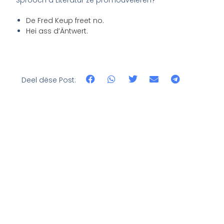
Sprooch a Literatur ze promouvéieren?
De Fred Keup freet no.
Hei ass d’Äntwert.
Deel dëse Post: