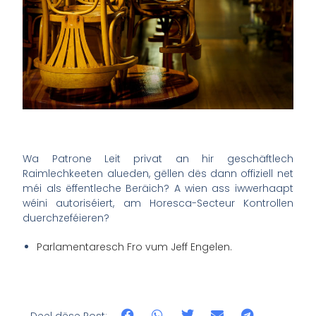
Wa Patrone Leit privat an hir geschäftlech
Raimlechkeeten alueden, gëllen dës dann offiziell net
méi als ëffentleche Beräich? A wien ass iwwerhaapt
wéini autoriséiert, am Horesca-Secteur Kontrollen
duerchzeféieren?
Parlamentaresch Fro vum Jeff Engelen.
Deel dëse Post: