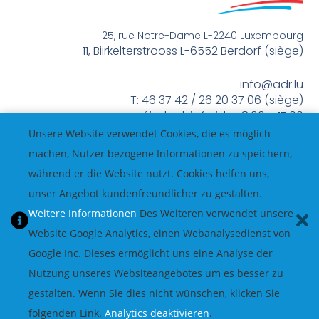
25, rue Notre-Dame L-2240 Luxembourg
11, Biirkelterstrooss L-6552 Berdorf (siège)
info@adr.lu
T: 46 37 42 / 26 20 37 06 (siège)
méindes bis freides 8:00 – 17:00
Unsere Website verwendet Cookies, die es möglich
machen, Nutzer bezogene Informationen zu speichern,
während er die Website nutzt. Cookies helfen uns,
unser Angebot kundenfreundlicher zu gestalten.
Weitere Informationen
Des Weiteren verwendet unsere
Website Google Analytics, einen Webanalysedienst von
Google Inc. Dieses ermöglicht uns eine Analyse der
Nutzung unseres Websiteangebotes um es besser zu
gestalten. Wenn Sie dies nicht wünschen, klicken Sie
folgenden Link.
Analytics deaktivieren
.
© All Rights Reserved.