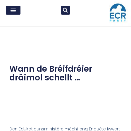
Wann de Bréifdréier
dräimol schellt …
Den Edukatiounsministère mécht eng Enquête iwwert