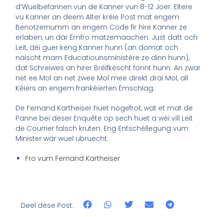
d’Wuelbefannen vun de Kanner vun 8-12 Joer. Eltere
vu Kanner an deem Alter kréie Post mat engem
Benotzernumm an engem Code fir hire Kanner ze
erlaben, un där Ëmfro matzemaachen. Just datt och
Leit, déi guer keng Kanner hunn (an domat och
näischt mam Educatiounsministère ze dinn hunn),
dat Schreiwes an hirer Bréifkëscht fonnt hunn. An zwar
net ee Mol an net zwee Mol mee direkt dräi Mol, all
Kéiers an engem frankéierten Ëmschlag.
De Fernand Kartheiser huet nogefrot, wat et mat de
Panne bei dëser Enquête op sech huet a wéi vill Leit
de Courrier falsch kruten. Eng Entschëllegung vum
Minister wär wuel ubruecht.
Fro vum Fernand Kartheiser
Deel dëse Post: