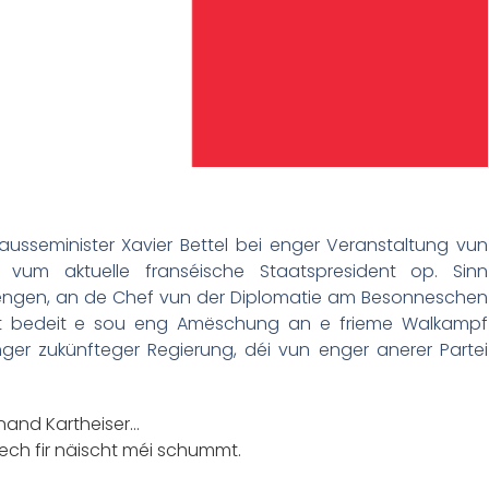
ausseminister Xavier Bettel bei enger Veranstaltung vun
i vum aktuelle franséische Staatspresident op. Sinn
ngen, an de Chef vun der Diplomatie am Besonneschen
Wat bedeit e sou eng Amëschung an e frieme Walkampf
r zukünfteger Regierung, déi vun enger anerer Partei
nand Kartheiser…
sech fir näischt méi schummt.