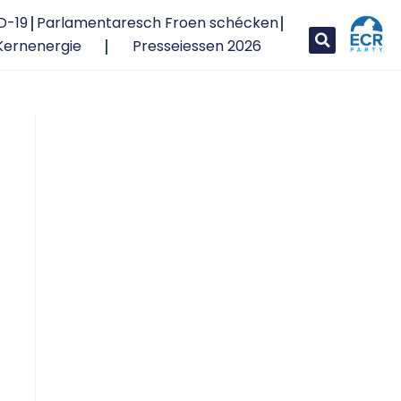
D-19
Parlamentaresch Froen schécken
Kernenergie
Presseiessen 2026