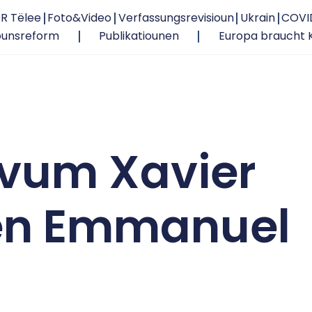
R Tëlee
Foto&Video
Verfassungsrevisioun
Ukrain
COVI
ounsreform
Publikatiounen
Europa braucht 
vum Xavier
 den Emmanuel