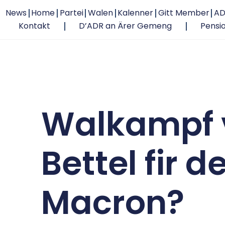
News
Home
Partei
Walen
Kalenner
Gitt Member
AD
Kontakt
D’ADR an Ärer Gemeng
Pensi
Walkampf 
Bettel fir
Macron?