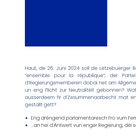
Haut, de 26. Juni 2024 soll de Lëtzebuerger B
“ensemble pour la république”, der Parte
d’Regierungsmemberen dobäi net am Allgeme
un eng Flicht zur Neutralitéit gebonnen? 
ausserdeem fir d’Zesummenaarbecht mat enge
gestallt gëtt?
Eng dréngend parlamentaresch Fro vum Fer
…an hei d’Äntwert vun enger Regierung, déi 