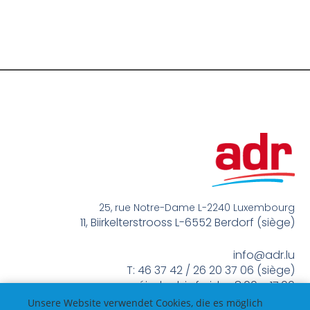
25, rue Notre-Dame L-2240 Luxembourg
11, Biirkelterstrooss L-6552 Berdorf (siège)
info@adr.lu
T: 46 37 42 / 26 20 37 06 (siège)
méindes bis freides 8:00 – 17:00
Unsere Website verwendet Cookies, die es möglich