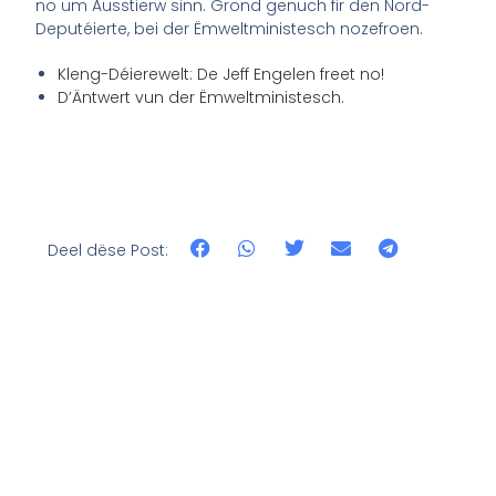
no um Ausstierw sinn. Grond genuch fir den Nord-
Deputéierte, bei der Ëmweltministesch nozefroen.
Kleng-Déierewelt: De Jeff Engelen freet no!
D’Äntwert vun der Ëmweltministesch.
Deel dëse Post: