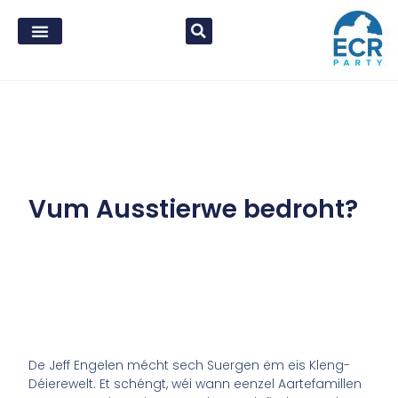
Vum Ausstierwe bedroht?
De Jeff Engelen mécht sech Suergen ëm eis Kleng-
Déierewelt. Et schéngt, wéi wann eenzel Aartefamillen