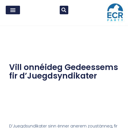
Vill onnéideg Gedeessems
fir d’Juegdsyndikater
D’Juegdsyndikater sinn ënner anerem zoustänneg, fir