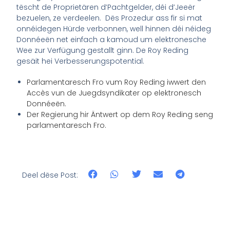
tëscht de Proprietären d’Pachtgelder, déi d’Jeeër
bezuelen, ze verdeelen. Dës Prozedur ass fir si mat
onnéidegen Hürde verbonnen, well hinnen déi néideg
Donnéeën net einfach a kamoud um elektronesche
Wee zur Verfügung gestallt ginn. De Roy Reding
gesäit hei Verbesserungspotential.
Parlamentaresch Fro vum Roy Reding iwwert den
Accès vun de Juegdsyndikater op elektronesch
Donnéeën.
Der Regierung hir Äntwert op dem Roy Reding seng
parlamentaresch Fro.
Deel dëse Post: