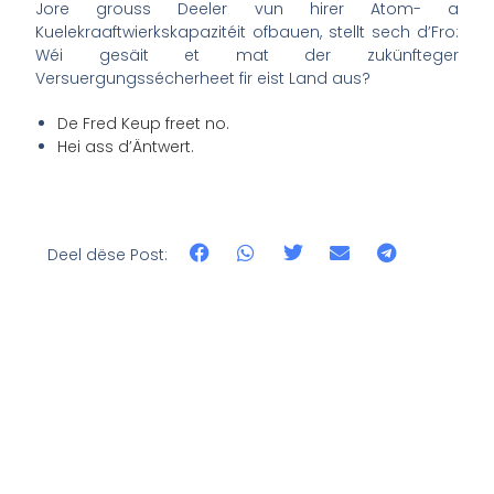
Jore grouss Deeler vun hirer Atom- a
Kuelekraaftwierkskapazitéit ofbauen, stellt sech d’Fro:
Wéi gesäit et mat der zukünfteger
Versuergungssécherheet fir eist Land aus?
De Fred Keup freet no.
Hei ass d’Äntwert.
Deel dëse Post: