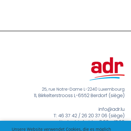
25, rue Notre-Dame L-2240 Luxembourg
11, Biirkelterstrooss L-6552 Berdorf (siège)
info@adr.lu
T: 46 37 42 / 26 20 37 06 (siège)
méindes bis freides 8:00 – 17:00
Unsere Website verwendet Cookies, die es möglich