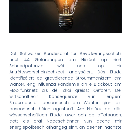
Dat Schwäizer Bundesamt für Bevölkerungsschutz
huet 44 Gefärdungen am Hibléck op hiert
Schuedpotenzial wéi och op hir
Antrëttswarscheinlechkeet analyséiert. Dës Etude
identifizéiert ee gravéierende Stroummanktem am
Wanter, eng Influenza-Pandemie an e Blackout am
Mobilfunknetz als déi dräi gréisst Geforen. Déi
wirtschaftlech Konsequenze vun engem
Stroumausfall besonnesch am Wanter ginn als
besonnesch héich agestuuft. Am Hibléck op dës
wëssenschaftlech Etude, awer och op d’Tatsaach,
datt eis dräi Nopeschlänner, vun deene mir
energiepolitesch ofhängeg sinn, an deenen nächste