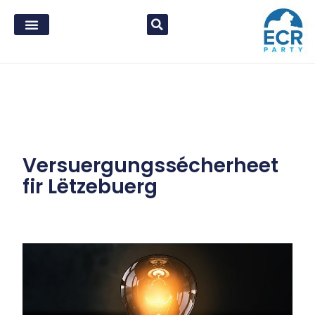
Versuergungssécherheet
fir Lëtzebuerg