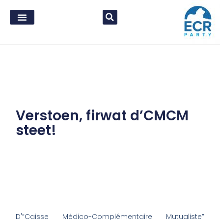
Verstoen, firwat d’CMCM
steet!
D'”Caisse Médico-Complémentaire
Mutualiste
”