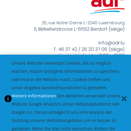
25, rue Notre-Dame L-2240 Luxembourg
11, Biirkelterstrooss L-6552 Berdorf (siège)
info@adr.lu
T: 46 37 42 / 26 20 37 06 (siège)
méindes bis freides 8:00 – 17:00
Unsere Website verwendet Cookies, die es möglich
machen, Nutzer bezogene Informationen zu speichern,
während er die Website nutzt. Cookies helfen uns,
unser Angebot kundenfreundlicher zu gestalten.
Weitere Informationen
Des Weiteren verwendet unsere
Website Google Analytics, einen Webanalysedienst von
Google Inc. Dieses ermöglicht uns eine Analyse der
Nutzung unseres Websiteangebotes um es besser zu
gestalten. Wenn Sie dies nicht wünschen, klicken Sie