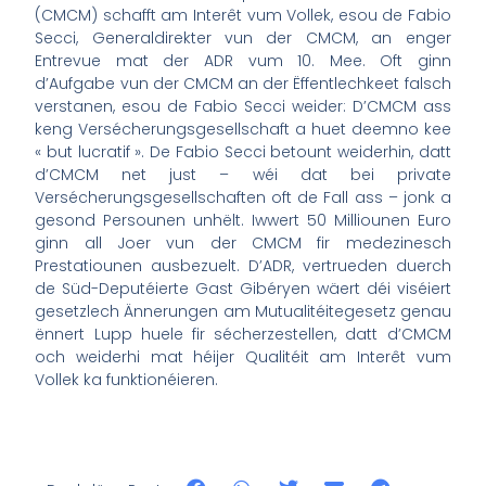
(CMCM) schafft am Interêt vum Vollek, esou de Fabio
Secci, Generaldirekter vun der CMCM,
an
enger
Entrevue mat der ADR vum 10. Mee. Oft ginn
d’Aufgabe vun der CMCM an der Ëffentlechkeet falsch
verstanen, esou
de Fabio Secci
weider: D’CMCM ass
keng Versécherungsgesellschaft a huet deemno kee
« but lucratif ».
De Fabio Secci
betount weiderhin, datt
d’CMCM net just – wéi dat bei private
Versécherungsgesellschaften oft de Fall ass – jonk a
gesond Persounen unhëlt. Iwwert 50 Milliounen Euro
ginn all Joer vun der CMCM fir medezinesch
Prestatiounen ausbezuelt. D’ADR, vertrueden duerch
de Süd-Deputéierte Gast
Gibéryen
wäert déi viséiert
gesetzlech Ännerungen am Mutualitéitegesetz genau
ënnert Lupp huele fir sécherzestellen, datt d’CMCM
och weiderhi mat héijer Qualitéit am Interêt vum
Vollek ka funktionéieren.