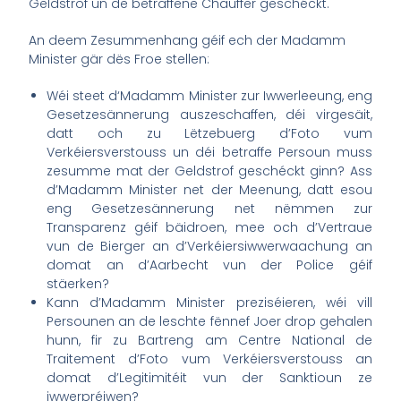
Geldstrof un de betraffene Chauffer geschéckt.
An deem Zesummenhang géif ech der Madamm
Minister gär dës Froe stellen:
Wéi steet d‘Madamm Minister zur Iwwerleeung, eng
Gesetzesännerung auszeschaffen, déi virgesäit,
datt och zu Lëtzebuerg d’Foto vum
Verkéiersverstouss un déi betraffe Persoun muss
zesumme mat der Geldstrof geschéckt ginn? Ass
d’Madamm Minister net der Meenung, datt esou
eng Gesetzesännerung net nëmmen zur
Transparenz géif bäidroen, mee och d’Vertraue
vun de Bierger an d’Verkéiersiwwerwaachung an
domat an d’Aarbecht vun der Police géif
stäerken?
Kann d’Madamm Minister preziséieren, wéi vill
Persounen an de leschte fënnef Joer drop gehalen
hunn, fir zu Bartreng am Centre National de
Traitement d’Foto vum Verkéiersverstouss an
domat d’Legitimitéit vun der Sanktioun ze
iwwerpréiwen?