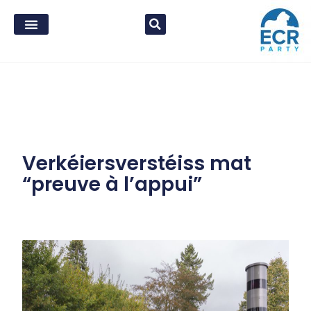
Verkéiersverstéiss mat
“preuve à l’appui”