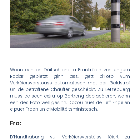
Wann een an Däitschland a Frankräich vun engem
Radar geblëtzt ginn ass, gëtt d’Foto vum
Verkéiersverstouss automatesch mat der Geldstrof
un de betraffene Chauffer geschéckt. Zu Lëtzebuerg
muss ee sech extra op Bartreng deplacéieren, wann
een dës Foto wëll gesinn. Dozou huet de Jeff Engelen
e puer Froen un d’Mobilitéitsministesch.
Fro:
D’Handhabung vu Verkéiersverstéiss féiert zu