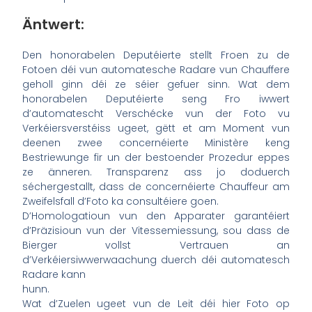
Äntwert:
Den honorabelen Deputéierte stellt Froen zu de
Fotoen déi vun automatesche Radare vun Chauffere
geholl ginn déi ze séier gefuer sinn. Wat dem
honorabelen Deputéierte seng Fro iwwert
d’automatescht Verschécke vun der Foto vu
Verkéiersverstéiss ugeet, gëtt et am Moment vun
deenen zwee concernéierte Ministère keng
Bestriewunge fir un der bestoender Prozedur eppes
ze änneren. Transparenz ass jo doduerch
séchergestallt, dass de concernéierte Chauffeur am
Zweifelsfall d’Foto ka consultéiere goen.
D’Homologatioun vun den Apparater garantéiert
d’Präzisioun vun der Vitessemiessung, sou dass de
Bierger vollst Vertrauen an
d’Verkéiersiwwerwaachung duerch déi automatesch
Radare kann
hunn.
Wat d’Zuelen ugeet vun de Leit déi hier Foto op