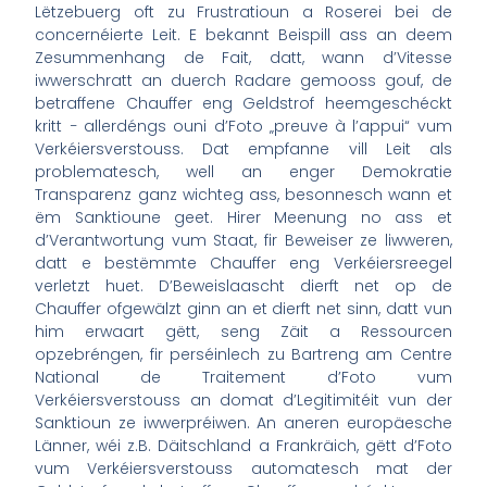
Lëtzebuerg oft zu Frustratioun a Roserei bei de
concernéierte Leit. E bekannt Beispill ass an deem
Zesummenhang de Fait, datt, wann d’Vitesse
iwwerschratt an duerch Radare gemooss gouf, de
betraffene Chauffer eng Geldstrof heemgeschéckt
kritt − allerdéngs ouni d’Foto „preuve à l’appui“ vum
Verkéiersverstouss. Dat empfanne vill Leit als
problematesch, well an enger Demokratie
Transparenz ganz wichteg ass, besonnesch wann et
ëm Sanktioune geet. Hirer Meenung no ass et
d’Verantwortung vum Staat, fir Beweiser ze liwweren,
datt e bestëmmte Chauffer eng Verkéiersreegel
verletzt huet. D’Beweislaascht dierft net op de
Chauffer ofgewälzt ginn an et dierft net sinn, datt vun
him erwaart gëtt, seng Zäit a Ressourcen
opzebréngen, fir perséinlech zu Bartreng am Centre
National de Traitement d’Foto vum
Verkéiersverstouss an domat d’Legitimitéit vun der
Sanktioun ze iwwerpréiwen. An aneren europäesche
Länner, wéi z.B. Däitschland a Frankräich, gëtt d’Foto
vum Verkéiersverstouss automatesch mat der