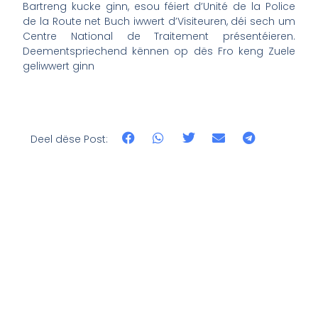
Bartreng kucke ginn, esou féiert d’Unité de la Police
de la Route net Buch iwwert d’Visiteuren, déi sech um
Centre National de Traitement présentéieren.
Deementspriechend kënnen op dës Fro keng Zuele
geliwwert ginn
Deel dëse Post: