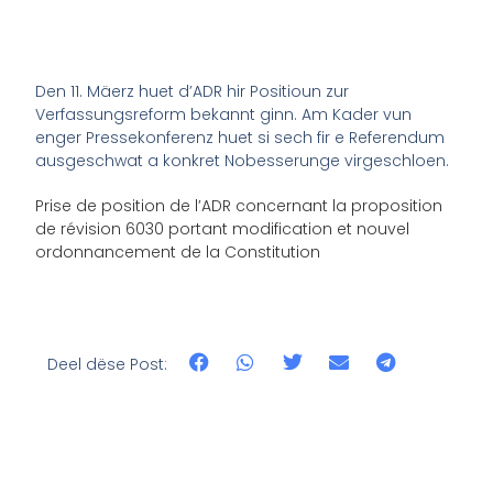
Den 11. Mäerz huet d’ADR hir Positioun zur
Verfassungsreform bekannt ginn. Am Kader vun
enger Pressekonferenz huet si sech fir e Referendum
ausgeschwat a konkret Nobesserunge virgeschloen.
Prise de position de l’ADR concernant la proposition
de révision 6030 portant modification et nouvel
ordonnancement de la Constitution
Deel dëse Post: