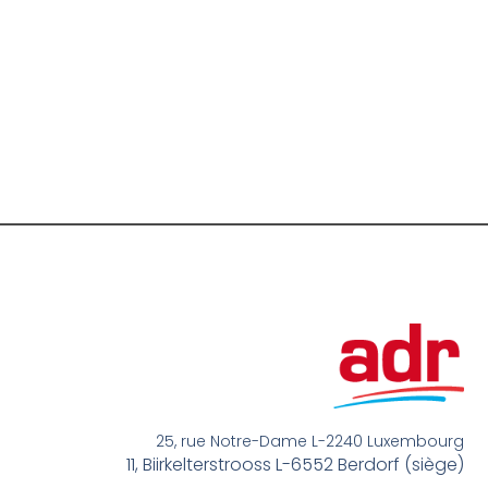
25, rue Notre-Dame L-2240 Luxembourg
11, Biirkelterstrooss L-6552 Berdorf (siège)