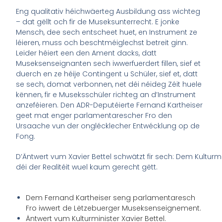
Eng qualitativ héichwäerteg Ausbildung ass wichteg
– dat gëllt och fir de Museksunterrecht. E jonke
Mensch, dee sech entscheet huet, en Instrument ze
léieren, muss och beschtméiglechst betreit ginn.
Leider héiert een den Ament dacks, datt
Museksenseignanten sech iwwerfuerdert fillen, sief et
duerch en ze héije Contingent u Schüler, sief et, datt
se sech, domat verbonnen, net déi néideg Zéit huele
kënnen, fir e Museksschüler richteg an d’Instrument
anzeféieren. Den ADR-Deputéierte Fernand Kartheiser
geet mat enger parlamentarescher Fro den
Ursaache vun der onglécklecher Entwécklung op de
Fong.
D’Äntwert vum Xavier Bettel schwätzt fir sech: Dem Kultu
déi der Realitéit wuel kaum gerecht gëtt.
Dem Fernand Kartheiser seng parlamentaresch
Fro iwwert de Lëtzebuerger Museksenseignement.
Äntwert vum Kulturminister Xavier Bettel.