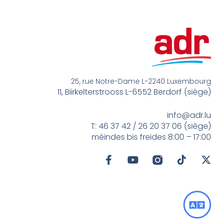
25, rue Notre-Dame L-2240 Luxembourg
11, Biirkelterstrooss L-6552 Berdorf (siège)
info@adr.lu
T: 46 37 42 / 26 20 37 06 (siège)
méindes bis freides 8:00 – 17:00