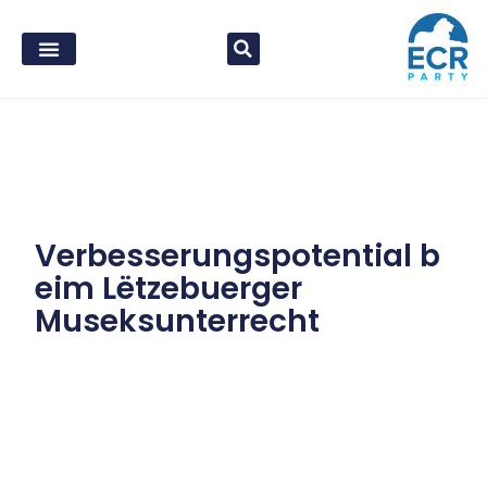
Verbesserungspotential b
eim Lëtzebuerger
Museksunterrecht