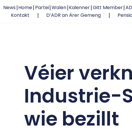
News
Home
Partei
Walen
Kalenner
Gitt Member
AD
Kontakt
D’ADR an Ärer Gemeng
Pensi
Véier verk
Industrie-S
wie bezillt