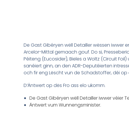
De Gast Gibéryen wëll Detailler wëssen iwwer 
Arcelor-Mittal gemaach gouf. Do si, Presseberic
Péiteng (Eucosider), Bieles a Woltz (Circuit F
sanéiert ginn, an den ADR-Deputéierten intressé
och fir eng Lëscht vun de Schadstoffer, déi op 
D’Äntwert op dës Fro ass elo ukomm.
De Gast Gibéryen wëll Detailler iwwer véier
Äntwert vum Wunnengsminister.