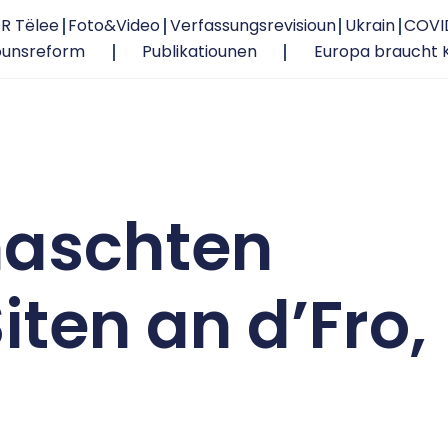
R Tëlee
Foto&Video
Verfassungsrevisioun
Ukrain
COVI
ounsreform
Publikatiounen
Europa braucht 
naschten
iten an d’Fro,