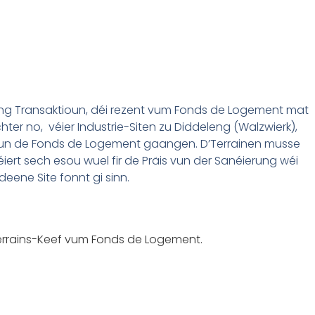
eng Transaktioun, déi rezent vum Fonds de Logement mat
hter no, véier Industrie-Siten zu Diddeleng (Walzwierk),
oil) un de Fonds de Logement gaangen. D’Terrainen musse
iert sech esou wuel fir de Präis vun der Sanéierung wéi
deene Site fonnt gi sinn.
 Terrains-Keef vum Fonds de Logement.