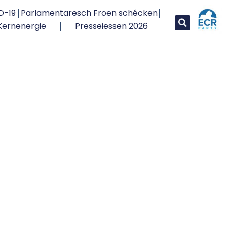
D-19
Parlamentaresch Froen schécken
Kernenergie
Presseiessen 2026