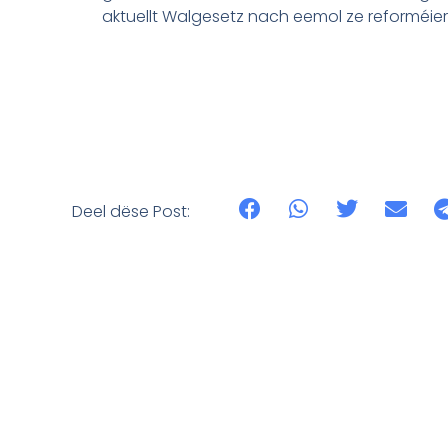
aktuellt Walgesetz nach eemol ze reforméiere
Deel dëse Post: