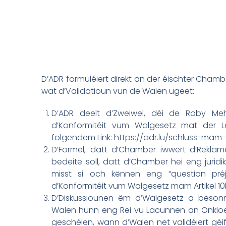
D’ADR formuléiert direkt an der éischter Cham
wat d’Validatioun vun de Walen ugeet:
D’ADR deelt d’Zweiwel, déi de Roby Me
d’Konformitéit vum Walgesetz mat der L
folgendem Link: https://adr.lu/schluss-ma
D’Formel, datt d’Chamber iwwert d’Reklama
bedeite soll, datt d’Chamber hei eng juridikt
misst si och kënnen eng “question préjudi
d’Konformitéit vum Walgesetz mam Artikel 10
D’Diskussiounen ëm d’Walgesetz a beson
Walen hunn eng Rei vu Lacunnen an Onkloer
geschéien, wann d’Walen net validéiert gé