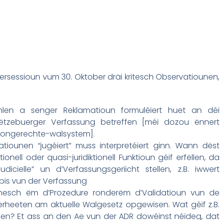
bersessioun vum 30. Oktober dräi kritesch Observatiounen,
hlen a senger Reklamatioun formuléiert huet an déi
ëtzebuerger Verfassung betreffen [méi dozou ënnert
m-ongerechte-walsystem].
tiounen “jugéiert” muss interpretéiert ginn. Wann dëst
ionell oder quasi-juridiktionell Funktioun géif erfëllen, da
cielle” un d’Verfassungsgeriicht stellen, z.B. iwwert
bis vun der Verfassung
nesch ëm d’Prozedure ronderëm d’Validatioun vun de
heeten am aktuelle Walgesetz opgewisen. Wat géif z.B.
ifen? Et ass an den Ae vun der ADR dowéinst néideg, dat