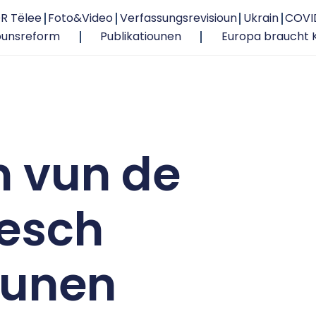
R Tëlee
Foto&Video
Verfassungsrevisioun
Ukrain
COVI
ounsreform
Publikatiounen
Europa braucht 
n vun de
tesch
ounen