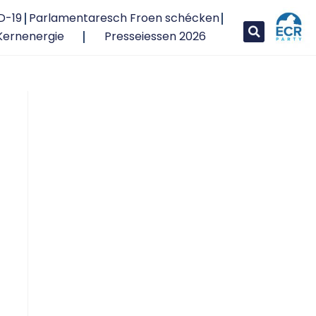
D-19
Parlamentaresch Froen schécken
Kernenergie
Presseiessen 2026