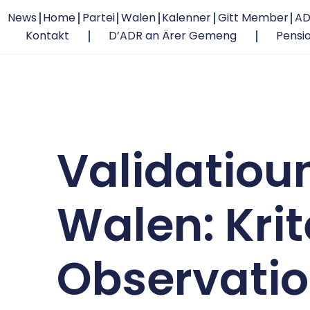
News
Home
Partei
Walen
Kalenner
Gitt Member
AD
Kontakt
D’ADR an Ärer Gemeng
Pensi
Validatiou
Walen: Kri
Observati