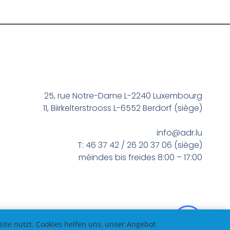
25, rue Notre-Dame L-2240 Luxembourg
11, Biirkelterstrooss L-6552 Berdorf (siège)
info@adr.lu
T: 46 37 42 / 26 20 37 06 (siège)
méindes bis freides 8:00 – 17:00
te nutzt. Cookies helfen uns, unser Angebot