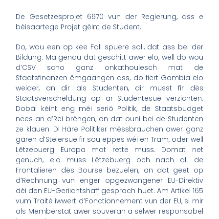
De Gesetzesprojet 6670 vun der Regierung, ass e
béisaartege Projet géint de Student.
Do, wou een op kee Fall spuere soll, dat ass bei der
Bildung. Ma genau dat geschitt awer elo, well do wou
d’CSV scho ganz onkathoulesch mat de
Staatsfinanzen ëmgaangen ass, do fiert Gambia elo
weider, an dir als Studenten, dir musst fir dës
Staatsverschëldung op är Studentesuë verzichten.
Dobäi kéint eng méi seriö Politik, de Staatsbudget
nees an d’Rei bréngen, an dat ouni bei de Studenten
ze klauen. Di Häre Politiker mëssbrauchen awer ganz
gären d’Steiersue fir sou eppes wéi en Tram, oder well
Lëtzebuerg Europa mat rette muss. Domat net
genuch, elo muss Lëtzebuerg och nach all de
Frontalieren dës Bourse bezuelen, an dat geet op
d’Rechnung vun enger opgezwongener EU-Direktiv
déi den EU-Geriichtshaff gesprach huet. Am Artikel 165
vum Traité iwwert d’Fonctionnement vun der EU, si mir
als Memberstat awer souverän a selwer responsabel