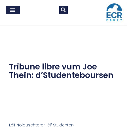
Tribune libre vum Joe
Thein: d’Studenteboursen
Léif Nolauschterer, léif Studenten,