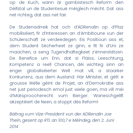
op de Kuch, wann är gambistesch Reform den
Déifstal un de Studentesuë méiglech mécht. Dat ass
net richteg, dat ass net fair.
De Studenadrreik hat och d’ADRenalin op d‘Plaz
mobiliséiert, fir d’Interessen an d’Ambitioune vun der
Schülerschaft ze verdeedegen. Eis Positioun ass et,
dem Student Sécherheet ze ginn, e fit fir d’Uni ze
maachen, a seng Tugendhaftegkeet z’ënnerstëtzen.
De Benefice um Enn, dat si Fläiss, Leeschtung,
Kompetenz a reell Chancen, déi wichteg sinn an
enger globaliséierter Welt mat vill, a staarker
Konkurrenz, aus dem Ausland. Här Minister, et gëtt e
grousse Wëlle géint de Projet, an d’Demokratie ass
net just periodesch emol just wiele goen, mä vill méi
d’Matsproocherecht vum Bierger. Waneschgelift
akzeptéiert de Neen, a stoppt dës Reform!
Bäitrag vum Vize-President vun der ADRenalin Joe
Thein, gesent op RTL an 100,7 e Méindeg, den 2. Juni
2014