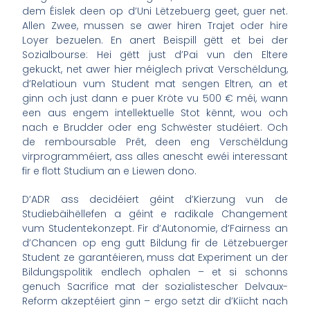
dem Éislek deen op d’Uni Lëtzebuerg geet, guer net.
Allen Zwee, mussen se awer hiren Trajet oder hire
Loyer bezuelen. En anert Beispill gëtt et bei der
Sozialbourse: Hei gëtt just d’Pai vun den Eltere
gekuckt, net awer hier méiglech privat Verschëldung,
d’Relatioun vum Student mat sengen Eltren, an et
ginn och just dann e puer Kröte vu 500 € méi, wann
een aus engem intellektuelle Stot kënnt, wou och
nach e Brudder oder eng Schwëster studéiert. Och
de remboursable Prêt, deen eng Verschëldung
virprogramméiert, ass alles anescht ewéi interessant
fir e flott Studium an e Liewen dono.
D’ADR ass decidéiert géint d’Kierzung vun de
Studiebäihëllefen a géint e radikale Changement
vum Studentekonzept. Fir d’Autonomie, d’Fairness an
d’Chancen op eng gutt Bildung fir de Lëtzebuerger
Student ze garantéieren, muss dat Experiment un der
Bildungspolitik endlech ophalen – et si schonns
genuch Sacrifice mat der sozialistescher Delvaux-
Reform akzeptéiert ginn – ergo setzt dir d’Kiicht nach