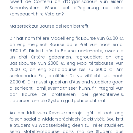
iwwert de Contenu an d’Organisatioun vun eisem
Schoulsystem. Wisou leet d’Regierung net also
konsequent hire Veto an?
Mä zeréck zur Bourse déi Iech betrëfft:
Dir hat nom fréiere Modell eng fix Bourse vun 6.500 €,
an eng méiglech Bourse op e Prêt vun nach emol
6.500 €. Dir kritt dës fix Bourse, up-to-date, awer elo
un dräi Critère gebonnen, regroupéiert an eng
Basisbourse vun 2000 €, eng Mobilitéitsbourse vun
2000 €, an eng Sozialbourse bis zu 3000 €. Am
schlechadre Fall, profitéier Dir vu villäicht just nach
2.000 €. Dir musst quasi an d’Ausland studéiere goen
a schlecht Familljeverhältnisser hunn, fir integral vun
där Bourse ze profitéieren, déi gerechterweis,
Jiddereen am ale System guttgeheescht krut.
An der Iddi vum Revoluzzerprojet gëtt et och eng
falsch sozial a widderspréchlech Selektivitéit. Sou kritt
e Student vu Waasserbëlleg deen zu Tréier studéiert,
seng Mobilitéitsbourse ganz, ma de Student aus