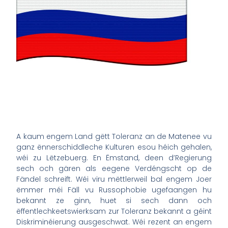
A kaum engem Land gëtt Toleranz an de Matenee vu
ganz ënnerschiddleche Kulturen esou héich gehalen,
wéi zu Lëtzebuerg. En Ëmstand, deen d’Regierung
sech och gären als eegene Verdéngscht op de
Fändel schreift. Wéi viru mëttlerweil bal engem Joer
ëmmer méi Fäll vu Russophobie ugefaangen hu
bekannt ze ginn, huet si sech dann och
ëffentlechkeetswierksam zur Toleranz bekannt a géint
Diskriminéierung ausgeschwat. Wéi rezent an engem