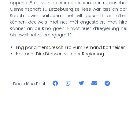
oppene Bréif vun de Vertrieder vun der russescher
Gemeinschaft zu Lëtzebuerg ze liese war, ass an där
Saach awer säitdeem net vill geschitt an d’Leit
kënnen deelweis mol net méi ongestéiert mat hire
Kanner an de Kino goen. Firwat huet d’Regierung hei
bis ewell net duerchgegraff?
Eng parlamentaresch Fro vum Fernand Kartheiser
Hei fannt Dir d’Äntwert vun der Regierung.
Deel dëse Post: