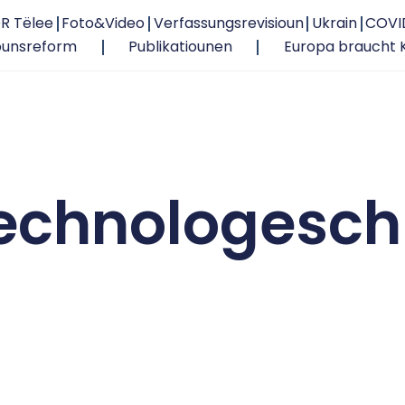
R Tëlee
Foto&Video
Verfassungsrevisioun
Ukrain
COVI
ounsreform
Publikatiounen
Europa braucht 
technologesch