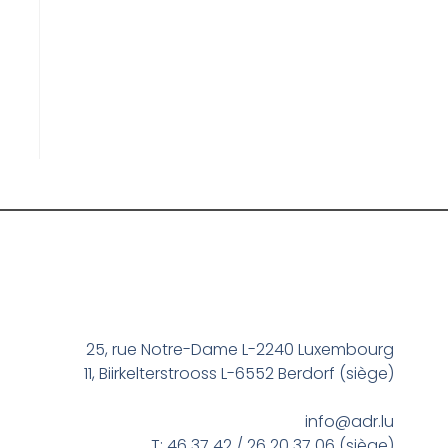
25, rue Notre-Dame L-2240 Luxembourg
11, Biirkelterstrooss L-6552 Berdorf (siège)
info@adr.lu
T: 46 37 42 / 26 20 37 06 (siège)