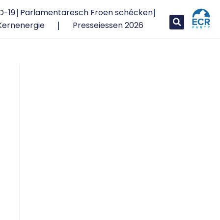
D-19
Parlamentaresch Froen schécken
Kernenergie
Presseiessen 2026