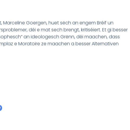
, Marceline Goergen, huet sëch an engem Bréif un
sproblemer, déi e mat sech brengt, kritiséiert. Et gi besser
losophesch” an ideologesch Grënn, déi maachen, dass
amplaz e Moratoire ze maachen a besser Alternativen