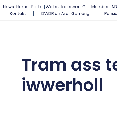
News
Home
Partei
Walen
Kalenner
Gitt Member
AD
Kontakt
D’ADR an Ärer Gemeng
Pensi
Tram ass 
iwwerholl