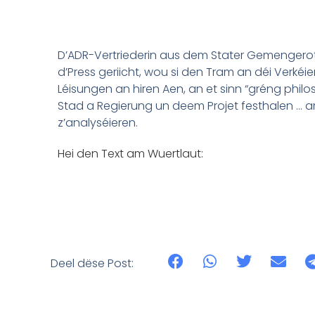
D’ADR-Vertriederin aus dem Stater Gemengerot
d’Press geriicht, wou si den Tram an déi Verkéier
Léisungen an hiren Aen, an et sinn “gréng phi
Stad a Regierung un deem Projet festhalen … 
z’analyséieren.
Hei den Text am Wuertlaut:
Deel dëse Post: