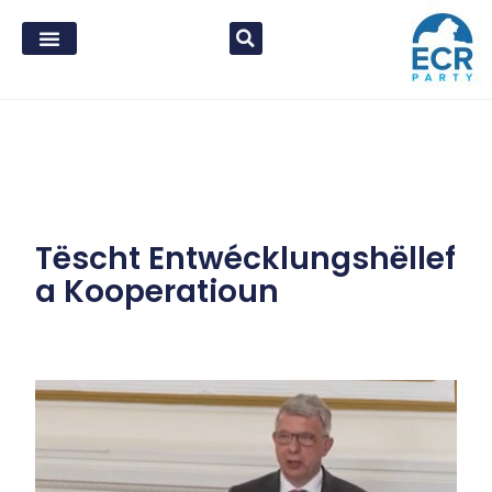
Tëscht Entwécklungshëllef
a Kooperatioun