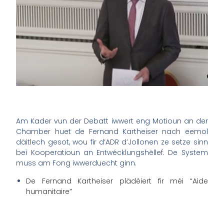
Am Kader vun der Debatt iwwert eng Motioun an der
Chamber huet de Fernand Kartheiser nach eemol
däitlech gesot, wou fir d’ADR d’Jollonen ze setze sinn
bei Kooperatioun an Entwécklungshëllef. De System
muss am Fong iwwerduecht ginn.
De Fernand Kartheiser plädéiert fir méi “Aide
humanitaire”