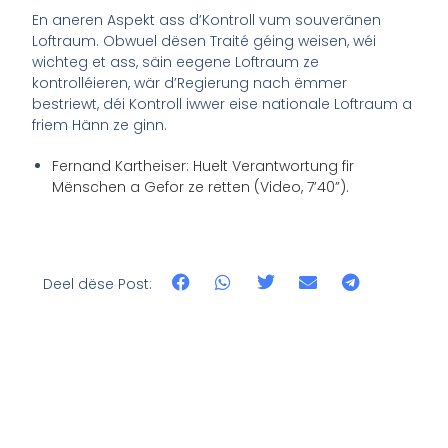
En aneren Aspekt ass d’Kontroll vum souveränen
Loftraum. Obwuel dësen Traité géing weisen, wéi
wichteg et ass, säin eegene Loftraum ze
kontrolléieren, wär d’Regierung nach ëmmer
bestriewt, déi Kontroll iwwer eise nationale Loftraum a
friem Hänn ze ginn.
Fernand Kartheiser: Huelt Verantwortung fir
Mënschen a Gefor ze retten (Video, 7’40”).
Deel dëse Post: