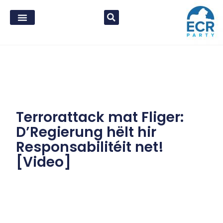
Terrorattack mat Fliger:
D’Regierung hëlt hir
Responsabilitéit net!
[Video]