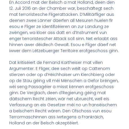
En Accord mat der Belsch a mat Holland, deen den
12. Juli 2016 an der Chamber war, beschäftegt sech
mat terroristesche Fligerattacken. D’Militärfliger aus
deenen zwee Länner däerfen all Mesuren huelen fir
esou e Fliger ze identifizéieren an zur Landung ze
zwéngen, wa kloer ass datt en d’Instrument vun
enger terroristescher Attack soll sinn. Net erlaabt ass
hinnen awer déidlech Gewalt. Esou e Fliger däerf net
iwwer dem Lëtzebuerger Territoire erofgeschoss ginn.
Dat kritiséiert de Fernand Kartheiser mat villen
Argumenter. E Fliger, dee sech wéilt op Cattenom
stierzen oder op d’Héichhaiser um Kierchbierg oder
op de Stau géing vill méi Mënschen a Gefor bréngen,
wéi seng Passagéier a misst kënnen erofgeschoss
ginn. De Verglach, deen d’Regierung géing mat
däitschem Recht zéien, wär net ubruecht, well eis
Verfassung an eis Gesetzer méi no un franséischem
a belschem Recht wären. Den Ofschoss vun esou
Terrormaschinnen ass iwrtegens a Frankräich,
Holland an der Belsch akzeptéiert.