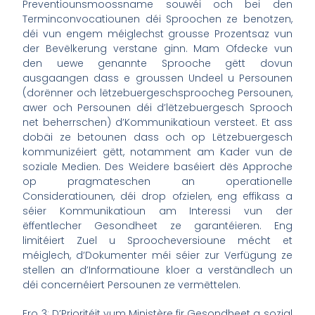
Preventiounsmoossname souwéi och bei den
Terminconvocatiounen déi Sproochen ze benotzen,
déi vun engem méiglechst grousse Prozentsaz vun
der Bevëlkerung verstane ginn. Mam Ofdecke vun
den uewe genannte Sprooche gëtt dovun
ausgaangen dass e groussen Undeel u Persounen
(dorënner och lëtzebuergeschsproocheg Persounen,
awer och Persounen déi d’lëtzebuergesch Sprooch
net beherrschen) d’Kommunikatioun versteet. Et ass
dobäi ze betounen dass och op Lëtzebuergesch
kommunizéiert gëtt, notamment am Kader vun de
soziale Medien. Des Weidere baséiert dës Approche
op pragmateschen an operationelle
Consideratiounen, déi drop ofzielen, eng effikass a
séier Kommunikatioun am Interessi vun der
ëffentlecher Gesondheet ze garantéieren. Eng
limitéiert Zuel u Sproocheversioune mécht et
méiglech, d’Dokumenter méi séier zur Verfügung ze
stellen an d’Informatioune kloer a verständlech un
déi concernéiert Persounen ze vermëttelen.
Fro 3: D’Prioritéit vum Ministère fir Gesondheet a sozial