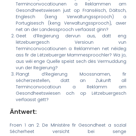
Terminconvocatiounen a Reklammen am
Gesondheetswiesen just op Franséisch, Däitsch,
Englesch (keng Verwaltungssprooch) a
Portugisesch (keng Verwaltungssprooch), awer
net an der Landessprooch verfaasst ginn?
Geet d’Regierung dervun aus, datt eng
lëtzebuergesch Versioun vun
Terminconvocatiounen a Reklammen net néideg
ass fir de Lëtzebuerger Mammesproochler? Wa jo,
aus wéi enge Quelle speist sech dës Vermuddung
vun der Regierung?
Plangt d’Regierung Moossnamen, fir
sécherzestellen, datt an Zukunft all
Terminconvocatioun a Reklamm am
Gesondheetswiesen och op Lëtzebuergesch
verfaasst gëtt?
Äntwert:
Froen 1 an 2: De Ministère fir Gesondheet a sozial
Sécherheet versicht bei senge