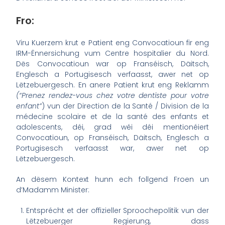
Fro:
Viru Kuerzem krut e Patient eng Convocatioun fir eng
IRM-Ënnersichung vum Centre hospitalier du Nord.
Dës Convocatioun war op Franséisch, Däitsch,
Englesch a Portugisesch verfaasst, awer net op
Lëtzebuergesch. En anere Patient krut eng Reklamm
(“Prenez rendez-vous chez votre dentiste pour votre
enfant”
) vun der Direction de la Santé / Division de la
médecine scolaire et de la santé des enfants et
adolescents, déi, grad wéi déi mentionéiert
Convocatioun, op Franséisch, Däitsch, Englesch a
Portugisesch verfaasst war, awer net op
Lëtzebuergesch.
An dësem Kontext hunn ech follgend Froen un
d’Madamm Minister:
Entsprécht et der offizieller Sproochepolitik vun der
Lëtzebuerger Regierung, dass