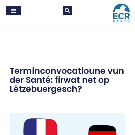
Terminconvocatioune vun
der Santé: firwat net op
Lëtzebuergesch?