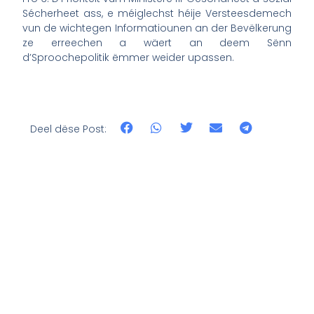
Sécherheet ass, e méiglechst héije Versteesdemech
vun de wichtegen Informatiounen an der Bevëlkerung
ze erreechen a wäert an deem Sënn
d’Sproochepolitik ëmmer weider upassen.
Deel dëse Post: