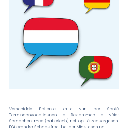
Verschidde Patiente krute vun der Santé
Terminconvocatiounen a Reklammen a véier
Sproochen, mee (natierlech) net op Lëtzebuergesch.
D’Alexandra Schoos freet bei der Ministesch no.