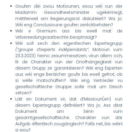
Goufen déi zwou Motiounen, esou wéi vun der
Madamm Gesondheetsminister ugekënnegt,
mëttlerweil am Regierungsrot diskutéiert? Wa jo:
Wéi eng Conclusioune goufen zeréckbehalen?
Wéi e Gremium ass bis ewell mat de
Virbereedungsaarbechte beoptraagt?
Wéi soll sech den eigentlechen Expertegrupp
(“groupe d’experts indépendants”
; Motioun vum
23.3.2023) herno zesummesetzen, virun allem och,
fir de Charakter vun der Onofhängegkeet vun
dësem Grupp ze garantéieren? Wéi eng Experten
aus wéi enge Beräicher goufe bis ewell gefrot, ob
si wëlle matschaffen? Wéi eng Vertrieder vu
gesellschaftleche Gruppe solle mat um Dësch
sëtzen?
Läit en Dokument vir, dat d’Missioun(en) vun
dësem Expertegrupp definéiert? Wa jo: Ass dëst
Dokument am Sënn vum
gesamtgesellschaftleche Charakter vun där
Aufgab ëffentlech zougänglech? Falls net, bis wéini
a wou?