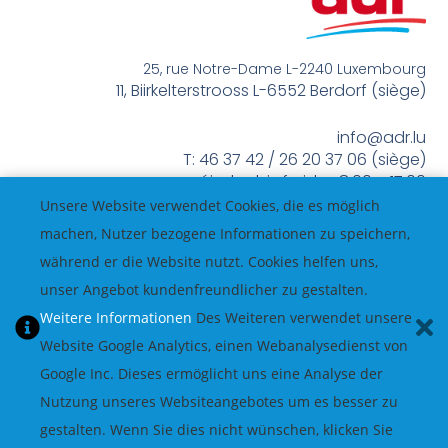
25, rue Notre-Dame L-2240 Luxembourg
11, Biirkelterstrooss L-6552 Berdorf (siège)
info@adr.lu
T: 46 37 42 / 26 20 37 06 (siège)
méindes bis freides 8:00 – 17:00
Unsere Website verwendet Cookies, die es möglich
machen, Nutzer bezogene Informationen zu speichern,
während er die Website nutzt. Cookies helfen uns,
unser Angebot kundenfreundlicher zu gestalten.
Weitere Informationen
Des Weiteren verwendet unsere
Website Google Analytics, einen Webanalysedienst von
Google Inc. Dieses ermöglicht uns eine Analyse der
Nutzung unseres Websiteangebotes um es besser zu
gestalten. Wenn Sie dies nicht wünschen, klicken Sie