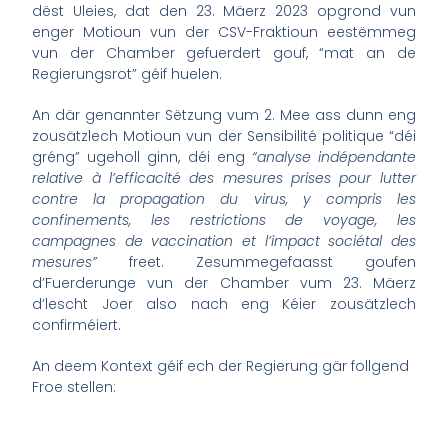
dëst Uleies, dat den 23. Mäerz 2023 opgrond vun
enger Motioun vun der CSV-Fraktioun eestëmmeg
vun der Chamber gefuerdert gouf, “mat an de
Regierungsrot” géif huelen.
An där genannter Sëtzung vum 2. Mee ass dunn eng
zousätzlech Motioun vun der Sensibilité politique “déi
gréng” ugeholl ginn, déi eng
“analyse indépendante
relative à l’efficacité des mesures prises pour lutter
contre la propagation du virus, y compris les
confinements, les restrictions de voyage, les
campagnes de vaccination et l’impact sociétal des
mesures”
freet. Zesummegefaasst goufen
d’Fuerderunge vun der Chamber vum 23. Mäerz
d’lescht Joer also nach eng Kéier zousätzlech
confirméiert.
An deem Kontext géif ech der Regierung gär follgend
Froe stellen: