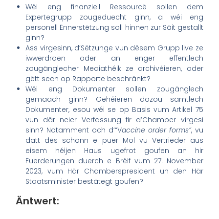
Wéi eng finanziell Ressourcë sollen dem
Expertegrupp zougeduecht ginn, a wéi eng
personell Ënnerstëtzung soll hinnen zur Säit gestallt
ginn?
Ass virgesinn, d’Sëtzunge vun dësem Grupp live ze
iwwerdroen oder an enger ëffentlech
zougänglecher Mediathéik ze archivéieren, oder
gëtt sech op Rapporte beschränkt?
Wéi eng Dokumenter sollen zougänglech
gemaach ginn? Gehéieren dozou sämtlech
Dokumenter, esou wéi se op Basis vum Artikel 75
vun där neier Verfassung fir d’Chamber virgesi
sinn? Notamment och d’“V
accine order forms”
, vu
datt dës schonn e puer Mol vu Vertrieder aus
eisem héijen Haus ugefrot goufen an hir
Fuerderungen duerch e Bréif vum 27. November
2023, vum Här Chamberspresident un den Här
Staatsminister bestätegt goufen?
Äntwert: