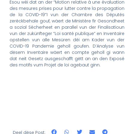
Esou wéi dat an der “Motion relative à une évaluation
des mesures prises pour lutter contre la propagation
de la COVID-19”1 vun der Chambre des Députés
zeréckbehale gouf, wäert de Ministère fir Gesondheet
a sozial Sécherheet en parallel vun der Finalisatioun
vun der zukünfteger “Loi santé publique” en Inventaire
opstellen vun alle Mesüren déi am Kader vun der
COVID-19 Pandemie geholl goufen. D’Analyse vun
dësem Inventaire wäert en compte geholl gi wann
dat neit Gesetz ausgeschafft gëtt an an den Exposé
des motifs vum Projet de loi agebaut ginn.
Deel dëse Post: