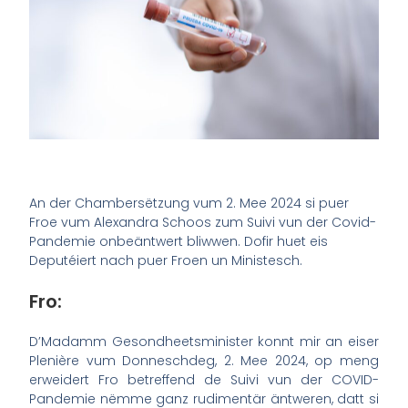
An der Chambersëtzung vum 2. Mee 2024 si puer
Froe vum Alexandra Schoos zum Suivi vun der Covid-
Pandemie onbeäntwert bliwwen. Dofir huet eis
Deputéiert nach puer Froen un Ministesch.
Fro:
D’Madamm Gesondheetsminister konnt mir an eiser
Plenière vum Donneschdeg, 2. Mee 2024, op meng
erweidert Fro betreffend de Suivi vun der COVID-
Pandemie nëmme ganz rudimentär äntweren, datt si