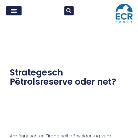
Strategesch
Pëtrolsreserve oder net?
Am ënneschten Tirang soll d’Erweiderung vum