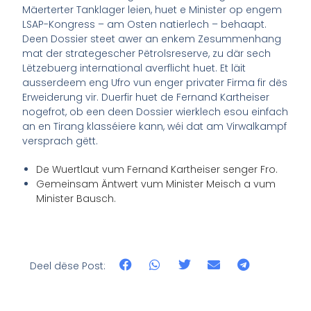
Mäerterter Tanklager leien, huet e Minister op engem
LSAP-Kongress – am Osten natierlech – behaapt.
Deen Dossier steet awer an enkem Zesummenhang
mat der strategescher Pëtrolsreserve, zu där sech
Lëtzebuerg international averflicht huet. Et läit
ausserdeem eng Ufro vun enger privater Firma fir dës
Erweiderung vir. Duerfir huet de Fernand Kartheiser
nogefrot, ob een deen Dossier wierklech esou einfach
an en Tirang klasséiere kann, wéi dat am Virwalkampf
versprach gëtt.
De Wuertlaut vum Fernand Kartheiser senger Fro.
Gemeinsam Äntwert vum Minister Meisch a vum
Minister Bausch.
Deel dëse Post: