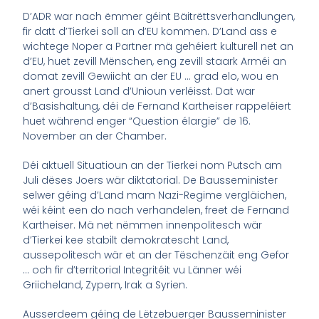
D’ADR war nach ëmmer géint Bäitrëttsverhandlungen,
fir datt d’Tierkei soll an d’EU kommen. D’Land ass e
wichtege Noper a Partner mä gehéiert kulturell net an
d’EU, huet zevill Mënschen, eng zevill staark Arméi an
domat zevill Gewiicht an der EU … grad elo, wou en
anert grousst Land d’Unioun verléisst. Dat war
d’Basishaltung, déi de Fernand Kartheiser rappeléiert
huet während enger “Question élargie” de 16.
November an der Chamber.
Déi aktuell Situatioun an der Tierkei nom Putsch am
Juli dëses Joers wär diktatorial. De Bausseminister
selwer géing d’Land mam Nazi-Regime vergläichen,
wéi kéint een do nach verhandelen, freet de Fernand
Kartheiser. Mä net nëmmen innenpolitesch wär
d’Tierkei kee stabilt demokratescht Land,
aussepolitesch wär et an der Tëschenzäit eng Gefor
… och fir d’territorial Integritéit vu Länner wéi
Griicheland, Zypern, Irak a Syrien.
Ausserdeem géing de Lëtzebuerger Bausseminister