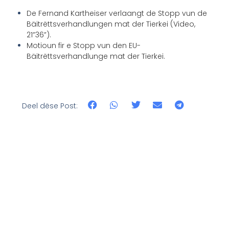
De Fernand Kartheiser verlaangt de Stopp vun de
Bäitrëttsverhandlungen mat der Tierkei (Video,
21”36”).
Motioun fir e Stopp vun den EU-
Bäitrëttsverhandlunge mat der Tierkei.
Deel dëse Post: