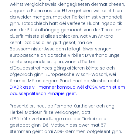
wéinst vergläichsweis Klengegkeeten dermat dreeën,
Ungarn a Polen aus der EU ze geheien, wéi kéint hien
da weider mengen, mat der Tierkei misst verhandelt
ginn. Tatsächlech hätt déi verfeelte Flüchtlingspolitik
vun der EU si ofhängeg gemaach vun der Tierkei an
duerfir misste si alles schlecken, wat vun Ankara
kënnt. Dat ass alles gutt gesot, mä de
Bausseminister Asselborn follegt léiwer sengen
europäesche an däitsche Virbiller: D’Verhandlunge
kéinte suspendéiert ginn, wann d’Tierkei
d’Doudesstrof nees géing aféieren kéinte se och
ofgebrach ginn. Europäesche Wischi-Waschi, wéi
ëmmer: Mä an engem Punkt huet de Minister recht.
D’ADR ass vill manner kamoud wéi d’CSV, wann et em
baussepolitesch Prinzipie geet.
Presentéiert heut de Fernand Kartheiser och eng
Tierkei-Motioun fir ze verlaangen, datt
d’Bäitrëttsverhandlunge mat der Tierkei solle
gestoppt ginn. Déi Motioun ass awer mat 57
Stëmmen géint dräi ADR-Stëmmen oofgeleent ginn.