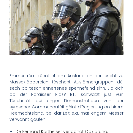
Ëmmer rëm kënnt et am Ausland an der lescht zu
Massekläppereien tëschent Auslännergruppen déi
sech politesch ënnertenee spënnefeind sinn. Elo och
op der Paräisser Plaz? RTL schwätzt just vun
Tëschefäll bei enger Demonstratioun vun der
syrescher Communautéit géint d’Regierung an hirem
Heemechtsland, bei där Leit e.a. mat engem Messer
verwonnt goufen.
De Fernand Kartheiser verlaangt Opklärung.