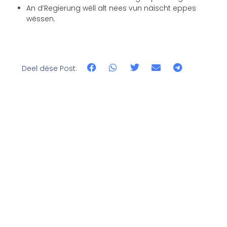
An d’Regierung wëll alt nees vun näischt eppes
wëssen.
Deel dëse Post: