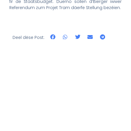
fir de Staatsbudget. Duerno sollen d’Bierger iwwer
Referendum zum Projet Tram däerfe Stellung bezéien.
Deel dëse Post: