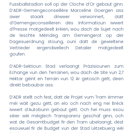
Fussballstadion soll op der Cloche d’Or gebaut ginn.
D’ADR-Gemengeconseillère Marceline Goergen ass
awer staark driwwer verwonnert, datt
d’Gemengeconseilleren dës Informatioun iwwert
d’Presse matgedeelt kréien, wou dach de Sujet nach
de leschte Méindeg am Gemengerot op der
Dagesuerdnung stoung, ouni datt de gewieltene
Vertrieder iergendwellech Detailer matgedeelt
goufen.
D’ADR-Sektioun Stad verlaangt Präzisiounen zum
Echange vun den Terrainen, wou dach de Site vun 2,7
Hektar géint en Terrain vun 12 Ar getosch gëtt, deen
direkt bebaubar ass.
D’ADR stellt och fest, datt de Projet vum Tram ëmmer
méi wäit gezu gëtt, an elo och nach eng nei Bréck
iwwert d’Autobunn gebaut gëtt. Och hei muss esou
séier wéi méiglech Transparenz geschaf ginn, och
wat de Gesamtbudget fir den Tram ubelaangt, dëst
esouwuel fir de Budget vun der Stad Lëtzebuerg wéi