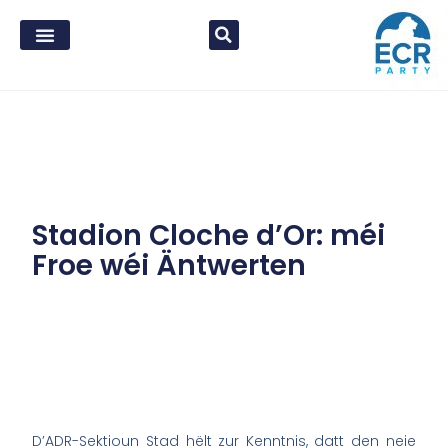
Stadion Cloche d’Or: méi
Froe wéi Äntwerten
D’ADR-Sektioun Stad hëlt zur Kenntnis, datt den neie