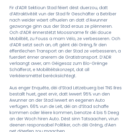
Fir d’ADR Sektioun Stad féiert dëst duerzou, datt
d’Attraktivitéit vun der Stad fir Geschäfter a Betriber
nach weider wäert ofhuelen an datt d‘Awunner
gezwonge ginn aus der Stad eraus ze plënneren.
Och d‘ADR ënnerstëtzt Moossname fir déi douce
Mobilitéit, zu Fouss a mam Vëlo, ze verbesseren. Och
d‘ADR setzt sech an, oft géint déi Gréng, fir den
ëffentlechen Transport an der Stad ze verbesseren, a
fuerdert ënner anerem de Gratistransport. D’ADR
verlaangt awer, am Géigesaz zum Blo-Grénge
Schäfferot, e Mobilitéitskonzept, dat all
Verkéiersmëttel berécksiichtegt.
Aus enger Enquête, déi d‘Stad Lëtzebuerg bei TNS Ilres
bestallt huet, geet ervir, datt iwwert 95% vun den
Awunner an der Stad iwwert en eegenen Auto
verfügen. 66% vun de Leit, déi an d‘Stad schaffe
kommen oder léiere kommen, benotze 4 bis 5 Deeg
an der Woch hiren Auto. Dëst sinn Tatsaachen, virun
deenen responsabel Politiker, och déi Gréng, d‘Aen
net däerfen zou maachen.