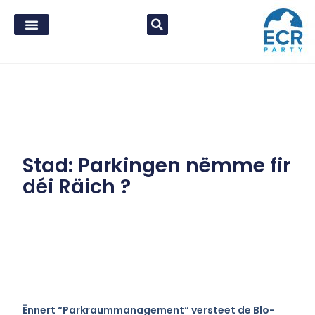
Stad: Parkingen nëmme fir
déi Räich ?
Ënnert “Parkraummanagement“ versteet de Blo-