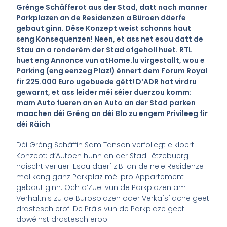
Grénge Schäfferot aus der Stad, datt nach manner
Parkplazen an de Residenzen a Büroen däerfe
gebaut ginn. Dëse Konzept weist schonns haut
seng Konsequenzen! Neen, et ass net esou datt de
Stau an a ronderëm der Stad ofgeholl huet. RTL
huet eng Annonce vun atHome.lu virgestallt, wou e
Parking (eng eenzeg Plaz!) ënnert dem Forum Royal
fir 225.000 Euro ugebuede gëtt! D‘ADR hat virdru
gewarnt, et ass leider méi séier duerzou komm:
mam Auto fueren an en Auto an der Stad parken
maachen déi Gréng an déi Blo zu engem Privileeg fir
déi Räich
!
Déi Gréng Schäffin Sam Tanson verfollegt e kloert
Konzept: d’Autoen hunn an der Stad Lëtzebuerg
näischt verluer! Esou däerf z.B. an de neie Residenze
mol keng ganz Parkplaz méi pro Appartement
gebaut ginn. Och d‘Zuel vun de Parkplazen am
Verhältnis zu de Bürosplazen oder Verkafsfläche geet
drastesch erof! De Präis vun de Parkplaze geet
dowéinst drastesch erop.