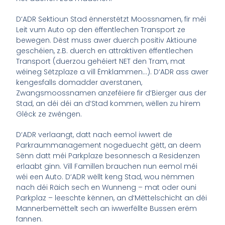
D‘ADR Sektioun Stad ënnerstëtzt Moossnamen, fir méi
Leit vum Auto op den ëffentlechen Transport ze
bewegen. Dëst muss awer duerch positiv Aktioune
geschéien, z.B. duerch en attraktiven ëffentlechen
Transport (duerzou gehéiert NET den Tram, mat
wéineg Sëtzplaze a vill Ëmklammen…). D‘ADR ass awer
kengesfalls domadder averstanen,
Zwangsmoossnamen anzeféiere fir d‘Bierger aus der
Stad, an déi déi an d‘Stad kommen, wëllen zu hirem
Gléck ze zwéngen.
D‘ADR verlaangt, datt nach eemol iwwert de
Parkraummanagement nogeduecht gëtt, an deem
Sënn datt méi Parkplaze besonnesch a Residenzen
erlaabt ginn. Vill Famillen brauchen nun eemol méi
wéi een Auto. D‘ADR wëllt keng Stad, wou nëmmen
nach déi Räich sech en Wunneng – mat oder ouni
Parkplaz – leeschte kënnen, an d‘Mëttelschicht an déi
Mannerbemëttelt sech an iwwerfëllte Bussen erëm
fannen.