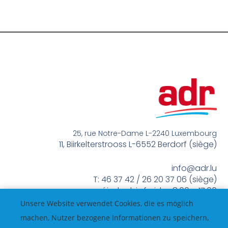
25, rue Notre-Dame L-2240 Luxembourg
11, Biirkelterstrooss L-6552 Berdorf (siège)
info@adr.lu
T: 46 37 42 / 26 20 37 06 (siège)
méindes bis freides 8:00 – 17:00
Unsere Website verwendet Cookies, die es möglich
machen, Nutzer bezogene Informationen zu speichern,