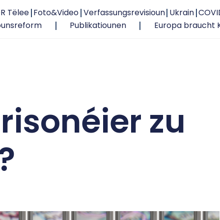
R Tëlee
Foto&Video
Verfassungsrevisioun
Ukrain
COVI
ounsreform
Publikatiounen
Europa braucht 
risonéier zu
?