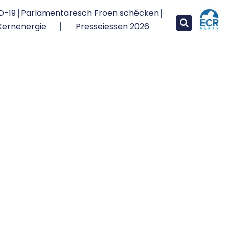
D-19
Parlamentaresch Froen schécken
Kernenergie
Presseiessen 2026