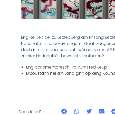
Eng Rei Leit déi zu Lëtzebuerg am Prisong sët
Nationalitéit, respektiv engem Staat zougeu
dach international sou gutt wéi net virkënnt?
zu hirer Nationalitéit bewosst virenthalen?
Eng parlamentaresch Fro vum Fred Keup
D’Zoustänn hei am Land ginn op keng Kouha
Deel dëse Post: