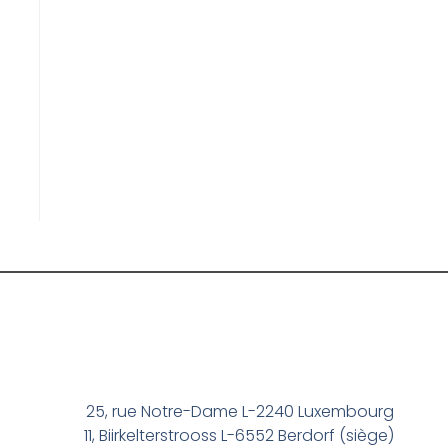
25, rue Notre-Dame L-2240 Luxembourg
11, Biirkelterstrooss L-6552 Berdorf (siège)