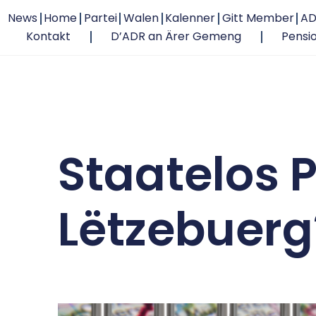
News
Home
Partei
Walen
Kalenner
Gitt Member
AD
Kontakt
D’ADR an Ärer Gemeng
Pensi
Staatelos P
Lëtzebuerg