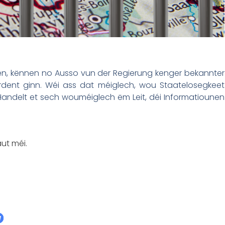
zen, kënnen no Ausso vun der Regierung kenger bekannter
erdent ginn. Wéi ass dat méiglech, wou Staatelosegkeet
 Handelt et sech wouméiglech ëm Leit, déi Informatiounen
ut méi.